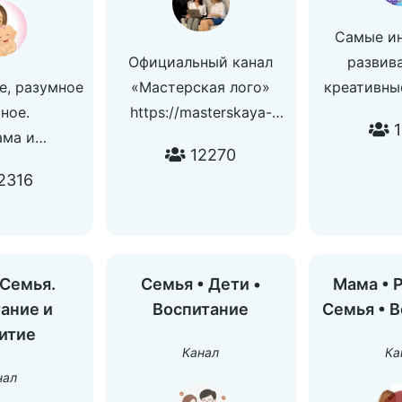
мире теле
Самые и
для бе
Официальный канал
развив
(https://t.m
е, разумное
«Мастерская лого»
креативны
(https://t.
чное.
https://masterskaya-
идеи для д
Очевидно, 
1
ама и
logo.ru
возрастов
лучшая п
12270
ство тут -
наш канал 
г
2316
VoLkowa
творчеству
https://t.m
Контакты:
#дежурс
сама нико
#дети
не пр
 Семья.
Семья • Дети •
Мама • 
разместить
ание и
Воспитание
Семья • 
м
итие
каналах,ос
Канал
Ка
мошен
нал