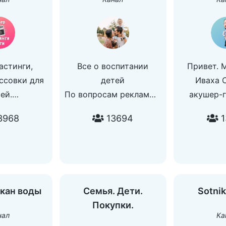
астинги,
Все о воспитании
Привет. 
ссовки для
детей
Иваха С
ей.
По вопросам рекламы -
акушер-г
вопросам:
@olgazaycevaa
(https://t.m
3968
13694
1
rina
этом ТГ
ги СПб для
рассказ
@castingspb
беременно
все, чт
связано. 
кан воды
Семья. Дети.
Sotni
клиническ
Покупки.
прямые в
нал
Ка
места соб