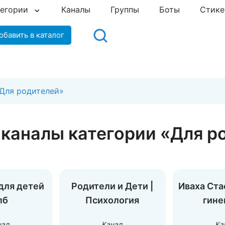
тегории
Каналы
Группы
Боты
Стик
обавить в каталог
«Для родителей»
-каналы категории «Для р
для детей
Родители и Дети |
Иваха Ста
пб
Психология
гине
нал
Канал
Ка