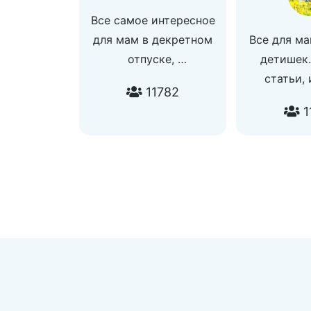
Все самое интересное
для мам в декретном
Все для ма
отпуске,
детишек.
Развиваемся с детками
статьи,
11782
конфетками!
Воп
1
Практикуем Billingvo
ИСКЛЮЧИТ
my English baby
рекламе @i
Делаем обзоры!
Присоединяйся!Для
связи
@svetikNosik