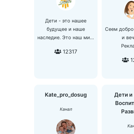
Дети - это нашее
будущее и наше
Сеем добро
наследие. Это наш мир.
и ве
Это наше все. Главное
Рекл
12317
правильно подойти к
сотрудниче
1
вопросу воспитания.
@Anna_
По рекламе: @DmeStyle
Kate_pro_dosug
Дети и
Воспит
Канал
Разв
Ка