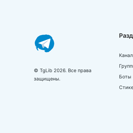
Раз
Кана
Групп
© TgLib 2026. Все права
Боты
защищены.
Стик