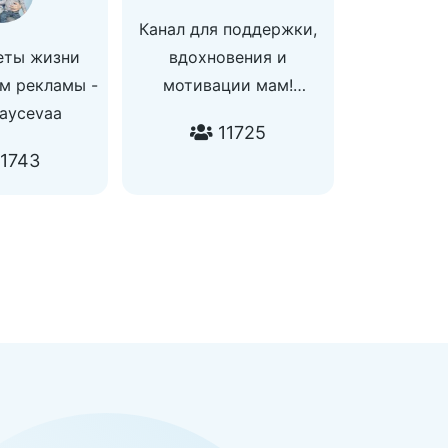
Канал для поддержки,
веты жизни
вдохновения и
м рекламы -
мотивации мам!‍‍
aycevaa
Много полезного ищите
11725
здесь:
1743
#экспертныйответ_НУТРИМАМА
#анонимныйвопрос_НУТРИМАМА
#НУТРИМАМА_может
#праздникбезкартошкифри
#вресурсе_НУТРИМАМА
#мамаДзен
#взглядВНУТРЬсебя