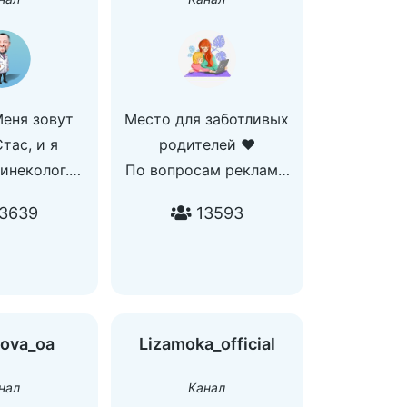
Меня зовут
Место для заботливых
тас, и я
родителей ❤️
инеколог.
По вопросам рекламы
e/ivahastas) В
@Anna_VoLkowa
3639
13593
-канале я
ываю про
сть, роды и
о с этим
Интересные
kova_oa
Lizamoka_official
ие случаи,
ключения с
нал
Канал
ытий, видео