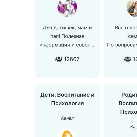
Для детишек, мам и
Все о во
пап! Полезная
се
информация и советы!
По вопроса
Интересует Реклама
@olgaz
12667
1
Пишите @lena_froL !
Дети. Воспитание и
Родит
Психология
Воспит
Психо
Канал
Ка