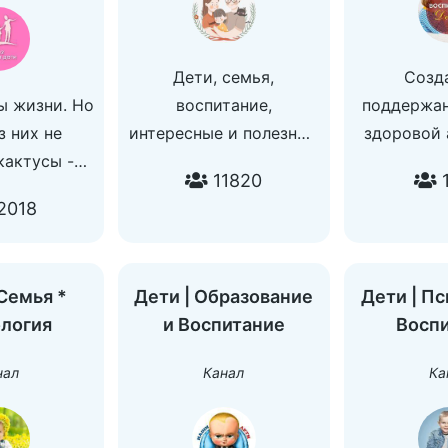
Дети, семья,
Созд
ы жизни. Но
воспитание,
поддержан
з них не
интересные и полезные
здоровой
кактусы -
статьи! Оставайтесь с
являетс
11820
1
 очень
нами!
задачей. Н
2018
я. В нашем
По вопросам рекламы -
о воспитан
 расскажем
@Krisss_smm
нашем к
 где и что
расскаже
Семья *
Дети | Образование
Дети | Пс
ать, чтобы
этого д
логия
и Воспитание
Восп
орды своим
Вопросы
ом.
@za
нал
Канал
Ка
м рекламы:
ya_dub