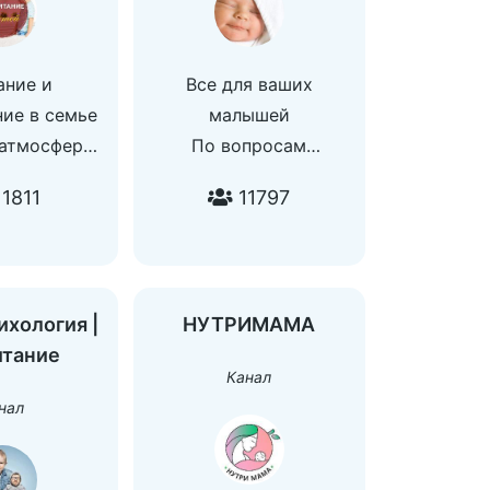
ание и
Все для ваших
ие в семье
малышей
 атмосферы
По вопросам
я сложной
размещения рекламы -
1811
11797
е говоря уже
@KiriLL_rek
ии детей. В
анале мы
м Вам как
ихология |
НУТРИМАМА
обиться.
итание
 рекламы:
Канал
_seev
нал