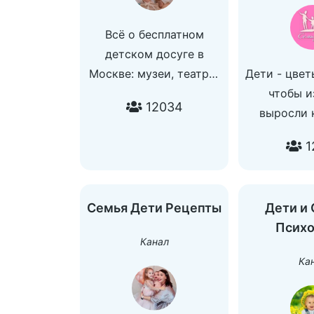
Всё о бесплатном
детском досуге в
Москве: музеи, театры,
Дети - цвет
мастер-классы,
чтобы и
12034
экскурсии, кафе - БЕС
выросли 
ПЛАТ НО.
нужно
1
+скидки на продукты/
постаратьс
доставку итд
канале мы
Админ:
тебе как,
Семья Дети Рецепты
Дети и 
@kate_naberezhnova
нужно дел
Психо
Вы были г
Канал
чад
Ка
По вопроса
@Nast