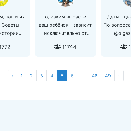
м, пап и их
То, каким вырастет
Дети - ц
 Советы,
ваш ребёнок - зависит
По вопроса
 истории
исключительно от
@olgaz
росы
родителей! В нашем
1772
11744
1
ЕЛЬНО по
канале мы собираем
rina_nikoLs
советы психологов,
интересные курсы и
занятия для вашего
‹
1
2
3
4
5
6
...
48
49
›
ребёнка.
Главный по рекламе:
@gregory_reklama