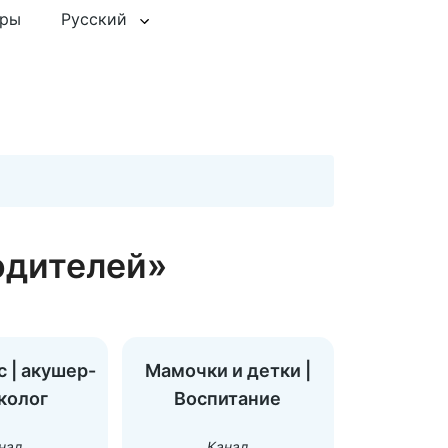
еры
Русский
одителей»
с | акушер-
Мамочки и детки |
колог
Воспитание
нал
Канал