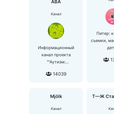
АВА
Канал
Питер: к
съемки, ма
Информационный
дет
канал проекта
По всем 
1
""Аутизм:
@tg_
коррекционная
Все кастин
14039
работа"". Мероприятия,
взрослых: 
обсуждения, новости
Mjölk
Т—Ж Ста
Канал
Ка