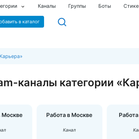
тегории
Каналы
Группы
Боты
Стик
обавить в каталог
«Карьера»
ram-каналы категории «Ка
в Москве
Работа в Москве
Работа
нал
Канал
Ка