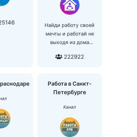
Отзывы: @SeoOtzyvs
25146
Найди работу своей
мечты и работай не
выходя из дома‍
Новые подписчики
222922
могут присоединиться
только после
одобрения заявки
Краснодаре
Работа в Санкт-
администратором
Петербурге
По вопросам рекламы /
нал
вакансий @AlexadmR
Канал
Отзывы по вакансиям/
предложения
@MariaUdalenka