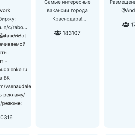
Самые интересные
Размещени
work
вакансии города
@And
биржу:
Краснодара!
1
ga.in/c/rabotanadomu0
По поводу размещения
183107
вакансии
@JobPRBot
и остальным вопросам:
ачиваемой
@global_manager
оты.
т -
audalenke.ru
а ВК -
om/vsenaudalenke
ь рекламу/
/резюме:
0316