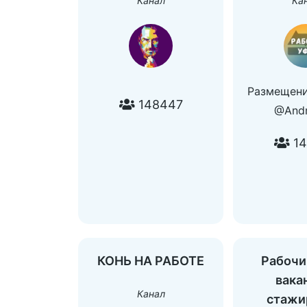
Канал
Ка
Реклама: @DV_manager
Размещение вакансии:
@Vacanciesss
Ссылка:
@projectperhour
Размещени
148447
@And
14
КОНЬ НА РАБОТЕ
Рабочи
вака
Канал
стажи