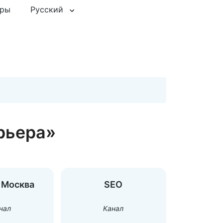
еры
Русский
рьера»
 Москва
SEO
нал
Канал