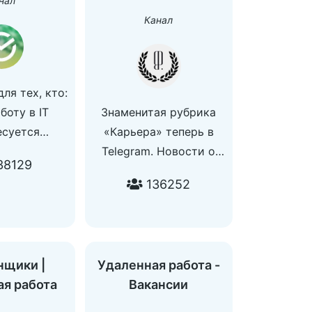
нал
остальным
Канал
осам —
ceSupportBot
ля тех, кто:
боту в IT
Знаменитая рубрика
есуется
«Карьера» теперь в
тями о
Telegram. Новости о
38129
логиях
карьерных изменениях
136252
 хочет
в сфере моды, красоты,
 важные IT-
маркетинга и PR.
ытия
Присылайте ваши
вакансии и карьерные
нщики |
Удаленная работа -
изменения на
ая работа
Вакансии
Ac
career@theblueprint.ru.