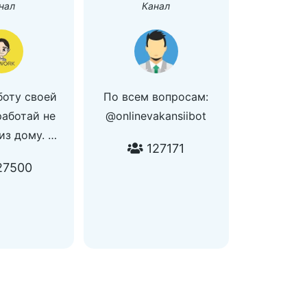
нал
Канал
боту своей
По всем вопросам:
работай не
@onlinevakansiibot
из дому.
127171
 вакансию -
27500
orkbot
ам рекламы
й) и для юр.
hnyzzapusk