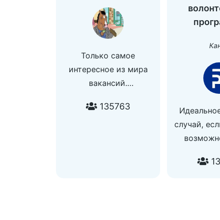
волонт
прог
Ка
Только самое
интересное из мира
вакансий.
Проект команды
135763
promopoisk.com
Идеальное
Добавить друзей -
случай, ес
@horseatwork
возможн
Вопросы и
професси
13
предложения -
роста в Ро
@mamatutu
рубе
Разместить вакансию -
Сотрудни
@YouHorseBot
@jus