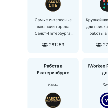
Самые интересные
Крупнейша
вакансии города
для поиска
Санкт-Петербурга!
работы в 
По поводу размещения
Подпишитес
281253
27
и остальным вопросам:
чтобы е
@global_manager
получат
вака
Работа в
iWorkee 
Размещени
Екатеринбурге
до
и ре
https://
Канал
Ка
По вак
@finder
По ре
@theysee