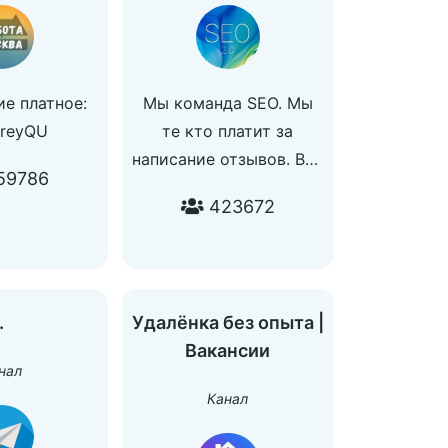
е платное:
Мы команда SEO. Мы
reyQU
те кто платит за
написание отзывов. Все
59786
очень просто:
423672
️ Получаете
инструкцию
️ Выполняете несколько
шагов
.
Удалёнка без опыта |
️ Получаете оплату за
Вакансии
работу
нал
Наш бот: @jobseo_bot
Канал
Наш чат:
https://t.me/joinchat/bRypzG3fklZmYmYy