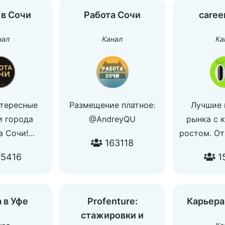
 в Сочи
Работа Сочи
caree
нал
Канал
Ка
тересные
Размещение платное:
Лучшие 
и города
@AndreyQU
рынка с 
а Сочи!
ростом. От
163118
размещения
@bez
5416
1
м вопросам:
Разместит
_manager
https://care
По реклам
 в Уфе
Profenture:
Карьера
на 
стажировки и
ads@caree