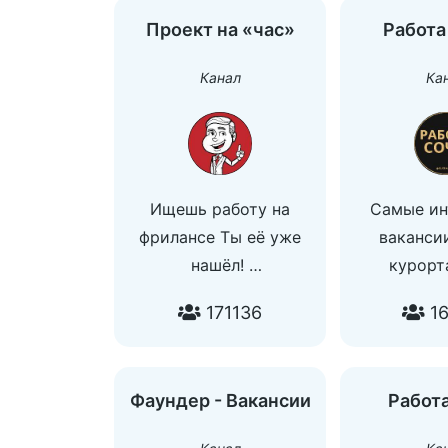
Проект на «час»
Работа
Канал
Ка
Ищешь работу на
Самые ин
фрилансе Ты её уже
ваканси
нашёл!
курорт
Оплачиваемая работа
По поводу 
171136
16
удаленно с з/п от 500$,
и остальны
даже если у тебя нет
@global
опыта — за 20 минут!
Фаундер - Вакансии
Работа
У нас каждый находит
работу для себя!