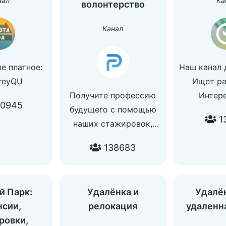
нал
Ка
волонтерство
По всем 
вопр
Канал
@Careerspa
е платное:
Наш канал д
reyQU
Ищет ра
Получите профессию
Интер
0945
будущего с помощью
новос
1
наших стажировок,
техно
волонтёрских
❗️ Не
138683
программ и
пропустить
образовательных
соб
курсов.
й Парк:
Удалёнка и
Удалё
Ссылка на канал:
нсии,
релокация
удаленн
https://t.me/joinchat/RwcmdO7ZH0gf8M
ровки,
@Alivian — размещение