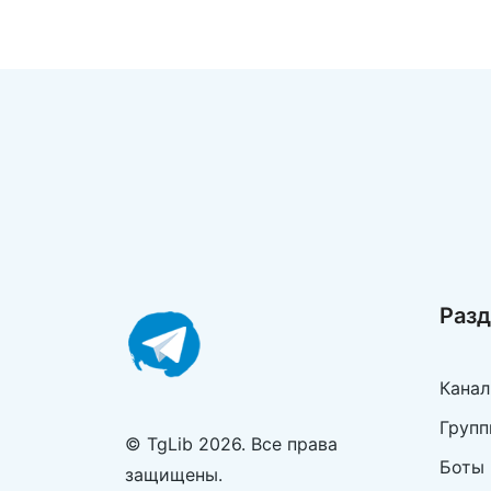
@profnorm 
с инте
стажиро
волонт
прогр
Раз
Кана
Групп
© TgLib 2026. Все права
Боты
защищены.