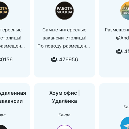
тересные
Самые интересные
Размещени
 столицы!
вакансии столицы!
@And
размещения
По поводу размещения
4
м вопросам:
и остальным вопросам:
0156
476956
_manager
@global_manager
 удаленная
Хоум офис |
 вакансии
Удалёнка
Ка
нал
Канал