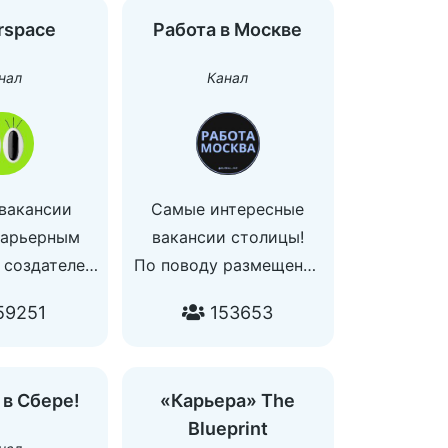
rspace
Работа в Москве
нал
Канал
вакансии
Самые интересные
карьерным
вакансии столицы!
 создателей
По поводу размещения
aspera
и остальным вопросам:
59251
153653
ь вакансию
@global_manager
erspace.app/jobs/publish
е — ТОЛЬКО
 в Сбере!
«Карьера» The
почту
Blueprint
rspace.app