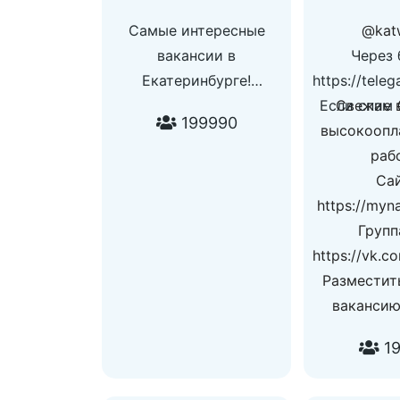
Самые интересные
@kat
вакансии в
Через 
Екатеринбурге!
https://tele
По всем вопросам:
Если спам
Свежие 
199990
@global_manager
высокоопл
раб
Сай
https://myn
Групп
https://vk.c
Разместит
вакансию
19