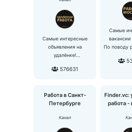
Самые ин
Самые интересные
вакансии
объявления на
По поводу 
удалёнке!
и остальны
53
Разместить вакансию:
@global
576631
@udalenka_vakansiibot
По рекламе и
остальным вопросам:
Работа в Санкт-
Finder.vc:
@global_manager
Петербурге
работа -
Канал
Ка