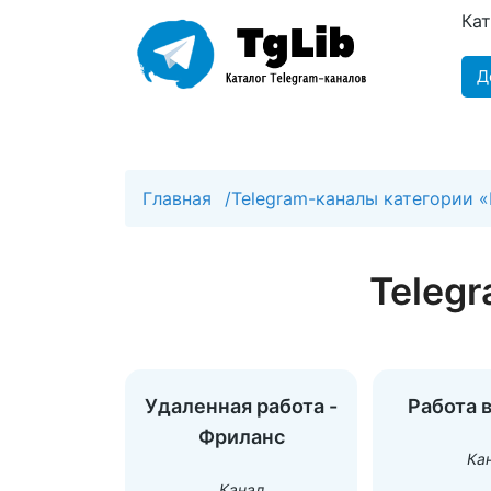
Ка
Д
Главная
/
Telegram-каналы категории 
Teleg
Удаленная работа -
Работа 
Фриланс
Ка
Канал