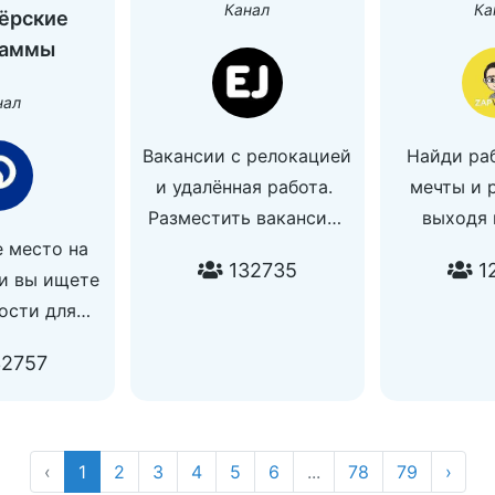
Канал
Ка
ёрские
стажировок, курсов и
раммы
рекламы
нал
Вакансии с релокацией
Найди ра
и удалённая работа.
мечты и 
Разместить вакансию:
выходя 
 место на
https://forms.gle/apmTA8kzu64oT2RX8
Разместить
132735
1
ли вы ищете
По всем вопросам:
@zapw
ости для
@yuniorad
По вопрос
онального
(не ваканси
2757
ссии или за
лиц: @jo
жом.
чество -
tcage
‹
1
2
3
4
5
6
...
78
79
›