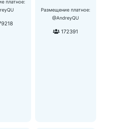
е платное:
reyQU
Размещение платное:
@AndreyQU
79218
172391