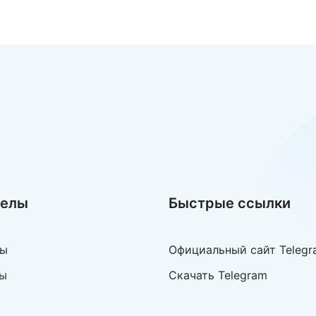
- наш канал
ресными
вками и
ёрскими
аммами
делы
Быстрые ссылки
лы
Официальный сайт Telegr
ы
Скачать Telegram