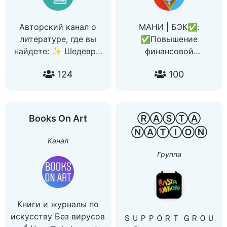
Авторский канал о
МАНИ | БЭК✅:
литературе, где вы
✅Повышение
найдете: ✨ Шедевры
финансовой
мировой литературы
граммотности
124
100
Аудиокниги в
✅Образование
профессиональной
✅Лайфхаки
озвучке Книги в
формате ePub ℹ️
Books On Art
ⓇⒶⓈⓉⒶ
@BooksCloudBot
ⓃⒶⓉⒾⓄⓃ
Канал
Группа
Книги и журналы по
искусству Без вирусов
ＳＵＰＰＯＲＴ ＧＲＯＵ