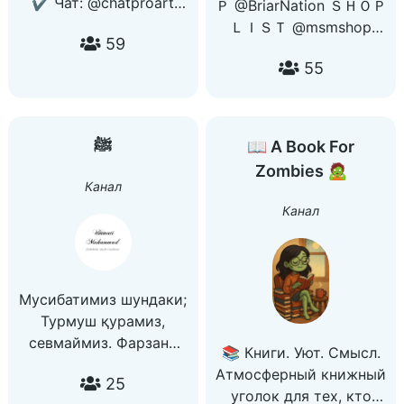
✔️ Чат: @chatproart
Ｐ @BriarNation ＳＨＯＰ
Books and magazines on
ＬＩＳＴ @msmshop
59
art in these languages
@HEAVENTHR
#eng #中文 Chinese #dk
55
@roLLermdnew2
Danish #de German #es
@Camel_MD @zub_md
Spanish #fr French #it
ＭＯＮＥＹ ＣＨＡＮＧＥ
Italian #бг Bulgarian #pl
@Bit_Rabbit_New
ﷺ
📖 A Book For
Polish Virus free ✔️ chat:
@BTCBOSSMD ＯＴＨＥ
Zombies 🧟
@intlartlib Find books
Ｒ ＧＲＯＵＰＳ
Канал
#eng
@ocrnation
Канал
@drugexshop
@nationdeep
Мусибатимиз шундаки;
Турмуш қурамиз,
севмаймиз. Фарзанд
📚 Книги. Уют. Смысл.
кўпайтирамиз, тарбия
Атмосферный книжный
25
бермаймиз. Бино
уголок для тех, кто