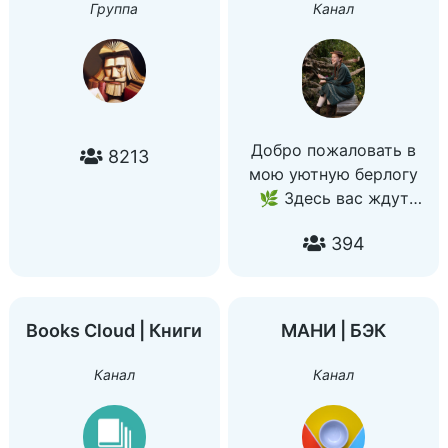
Группа
Канал
Добро пожаловать в
8213
мою уютную берлогу
🌿 Здесь вас ждут
отзывы на книги,
394
книжные подборки,
обзор новинок, а ещё
немного повседневного
контента.
Books Cloud | Книги
МАНИ | БЭК
Присоединяйся, у нас
очень уютно 🌻
Канал
Канал