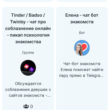
https://vk.cc/9OjcdF
и погрузитесь в
Яндекс.Чаты:
истории, которые
https://clck.ru/MaiS8
Tinder / Badoo /
Елена - чат бот
заставят ваше сердце
Канал о скидках на
Twinby - чат про
знакомств
биться чаще.
детские товары:
соблазнение онлайн
@kids_sales Личное
Бот
- пикап психология
общение @Alya116
знакомства
Группа
Чат-бот знакомств
Елена поможет найти
пару прямо в Telegram!
Давайте начнем!
Обсуждается
соблазнение девушек с
сайтов знакомств -
Тиндер Баду Твинби -
0
(пикап, знакомства,