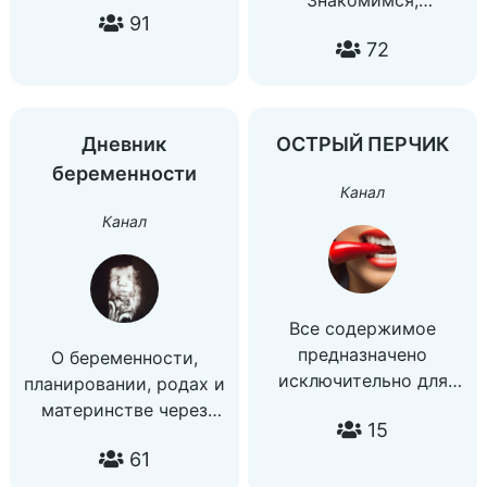
Знакомимся,
91
Общаемся, ищем
72
единомышленников
@NarodKZ ⛔️
Запрещено: мат,
оскорбления, флуд,
Дневник
ОСТРЫЙ ПЕРЧИК
реклама и общение на
беременности
тему наркотиков,
Канал
порно и т.д! На
Канал
позитиве ребят
Все содержимое
предназначено
О беременности,
исключительно для
планировании, родах и
зрителей старше 18
материнстве через
15
лет. Присоединяйтесь
призму своего опыта)
61
к нам, оставьте
Я в Яндекс.Дзен:
стеснение за порогом