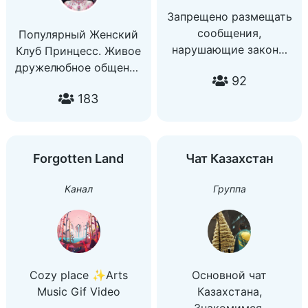
Запрещено размещать
сообщения,
Популярный Женский
нарушающие законы
Клуб Принцесс. Живое
РФ, нормы
дружелюбное общение
92
общественной морали,
для женщин на разные
183
содержащие
актуальные темы:
обсценную лексику, а
Красота, Здоровье,
также материалы
Отношения, Любовь,
эротического
Дружба, Семья,
Forgotten Land
Чат Казахстан
характера.
Психология, Форум.
Канал
Группа
Cozy place ✨Arts
Основной чат
Music Gif Video
Казахстана,