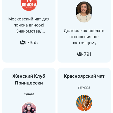
Московский чат для
поиска вписок!
Делюсь как сделать
Знакомства/
отношения по-
Объявления/ Общение/
7355
настоящему
Встречи/ Тусовки/
интимными.
Москва/ МО/ МСК/
791
Практические
Россия 🇷🇺 Moscow/
рекомендации с
vpiski/ chat/ msk/ tg/
опорой на науку.
ПРАВИЛА
Отношения &
https://t.me/s/moskvy_vpisky/1356
Женский Клуб
Красноярский чат
Сексуальность. Автор
Принцесски
- Элла Четвертакова.
Группа
Психолог. Сексолог.
Канал
Врач. Для связи
пишите @sexolog4u