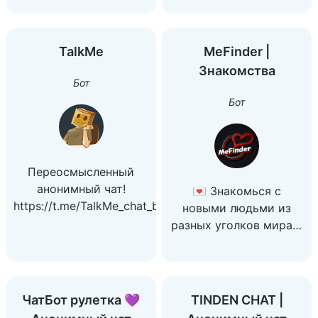
свидания, отношения,
переписка). Мужская
группа для парней.
TalkMe
MeFinder |
Знакомства
Бот
Бот
Переосмысленный
анонимный чат!
💌 Знакомься с
https://t.me/TalkMe_chat_bot
новыми людьми из
разных уголков мира и
расширяй свой круг
общения с помощью
MeFinder. Найди
единомышленников,
ЧатБот рулетка 💜
TINDEN CHAT |
любовь своей жизни