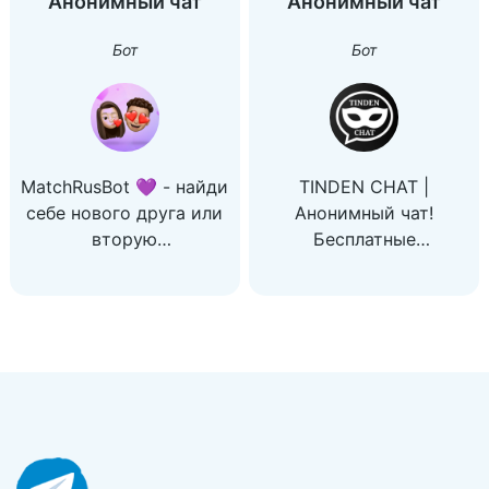
Анонимный чат
Анонимный чат
или просто веселую
компанию для
Бот
Бот
общения!
MatchRusBot 💜 - найди
TINDEN CHAT |
себе нового друга или
Анонимный чат!
вторую
Бесплатные
половинку.Анонимный
знaкoмcтвa и
чат в Telegram! Заводи
общение c peaльными
новые знакомства,
людьми c вaшeгo
находи интересных
гopoдa и co вceгo
собеседников и весело
миpa! Бесплатно,
проводи время в
анонимно и без
интернете 💜
регистрации!