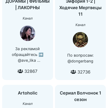
ДОРАМЫ | ФИЛЬМЫ
Эйфория 1-2 |
| ЛАКОРНЫ
Ходячие Мертвецы
11
Канал
Канал
За рекламой
обращайтесь ➡
По вопросам:
@ave_lika
@dongerbang
Закать фильм или
32867
дораму
32736
@doramaavideo_bot
Artoholic
Сериал Волчонок 1
сезон
Канал