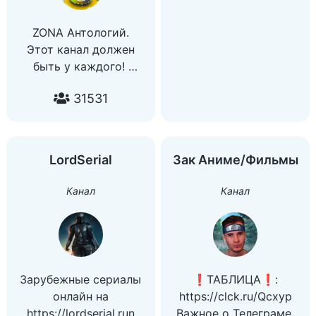
ZONA Антологий.
Этот канал должен
быть у каждого!
Уникальный в
31531
телеграмм канал, где
заливаются целые
антологии с
аномальными
LordSerial
Зак Аниме/Фильмы
рейтингами.
Канал для олдов!!
Канал
Канал
Приятного
просмотра!)))
Зарубежные сериалы
❗ТАБЛИЦА❗:
онлайн на
https://clck.ru/Qcxyp
https://lordserial.run
Важное о Телеграме: