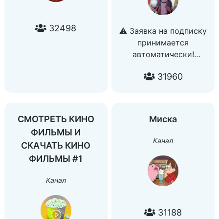
32498
⚠️ Заявка на подписку
принимается
автоматически!
Чат: @boruto_chat_ru
31960
По рекламе:
@video_mosh
️ Ban и Сакура
‼️ Новая серия каждое
СМОТРЕТЬ КИНО
Миска
воскресенье в 13:00 -
ФИЛЬМЫ И
14:30
Канал
СКАЧАТЬ КИНО
Link -
ФИЛЬМЫ #1
https://t.me/+wMcubH1o
Канал
31188