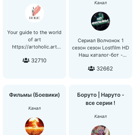
Канал
Your guide to the world
of art
Сериал Волчонок 1
https://artoholic.art
сезон сезон Lostfilm HD
Больше информации о
Наш каталог-бот -
32710
нас:
@newcinemahd_bot
https://taplink.cc/artoholic.msc
32662
Рекламный прайс -
По вопросам
@priceavd
сотрудничества:
По поводу
@marriant
сотрудничества
Фильмы (Боевики)
Боруто | Наруто -
artoholicmsc@gmail.com
@kinolord
все серии !
Поддержать проект:
Канал
https://t.me/artoholicmsc/1539
Канал