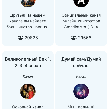
Друзья! На нашем
Официальный канал
канале вы найдёте
онлайн-кинотеатра
большинство новинок
Amediateka (18+):
кино в хорошем
amediateka.ru
29826
29566
качестве.
Связаться с нами:
Подписывайтесь чтобы
help@amediateka.ru
всегда быть в курсе
Подпишитесь на нас в
выхода новых
VK, потому что там
Великолепный Век 1,
Думай сам/Думай
фильмов!
классно:
2, 3, 4 сезон
сейчас.
vk.com/amediateka
Канал
Канал
Основной канал
Мы - вольный