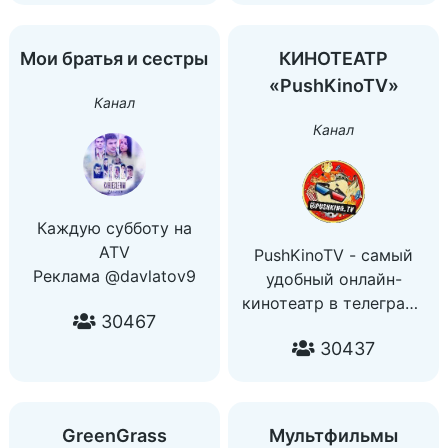
Реклама:
ad_manager@kinometro.ru
Мои братья и сестры
КИНОТЕАТР
«PushKinoTV»
Канал
Канал
Каждую субботу на
ATV
PushKinoTV - самый
Реклама @davlatov9
удобный онлайн-
кинотеатр в телеграм!
30467
〰️〰️〰️〰️〰️〰️〰️〰️
30437
Вся информация и
ссылки:
@PushKino_TV
〰️〰️〰️〰️〰️〰️〰️〰️
GreenGrass
Мультфильмы
Администратор: