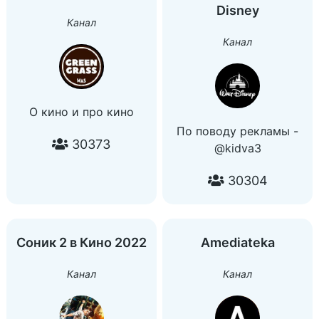
Disney
@EquiFo
Канал
〰️〰️〰️〰️〰️〰️〰️〰️
Канал
О кино и про кино
По поводу рекламы -
30373
@kidva3
30304
Соник 2 в Кино 2022
Amediateka
Канал
Канал