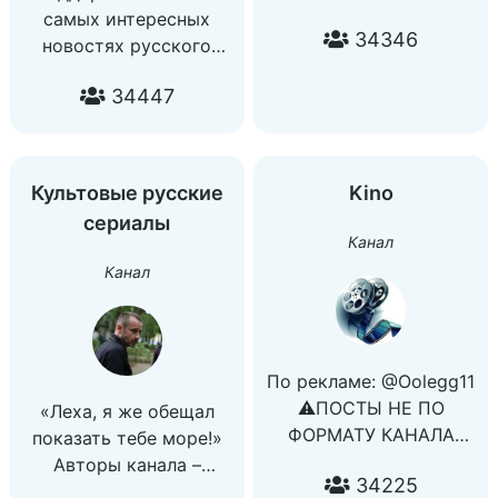
самых интересных
34346
новостях русского
кино:
34447
4279380688525445
сбер
Обратная связь,
реклама: @rkvt_bot
Культовые русские
Kino
сериалы
Канал
Канал
По рекламе: @Oolegg11
⚠️ПОСТЫ НЕ ПО
«Леха, я же обещал
ФОРМАТУ КАНАЛА
показать тебе море!»
ЯВЛЯЮТСЯ
Авторы канала –
34225
РЕКЛАМНЫМИ!
@divanozavr и