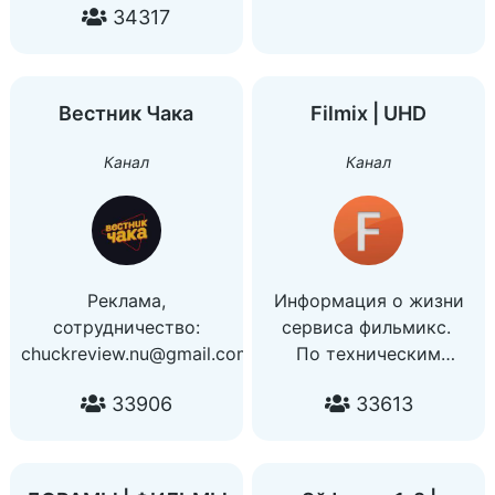
34317
⚠️АДМИНИСТРАТОР НЕ
@ivsimka.
НЕСЁТ
Правила в комментах:
ОТВЕТСТВЕННОСТИ ЗА
без спойлеров и без
ИХ СОДЕРЖАНИЕ
оскорблений.
Вестник Чака
Filmix | UHD
Канал
Канал
Реклама,
Информация о жизни
сотрудничество:
сервиса фильмикс.
chuckreview.nu@gmail.com
По техническим
вопросам писать на
33906
33613
support@filmix.me