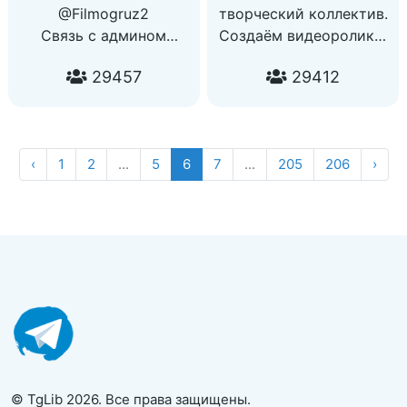
@Filmogruz2
творческий коллектив.
Связь с админом
Создаём видеоролики,
@Adm_FilmoGruz_bot
фильмы на важные
29457
29412
По рекламе
социальные и
@FilmoGruz_Admin
политические темы.
‹
1
2
...
5
6
7
...
205
206
›
© TgLib 2026. Все права защищены.