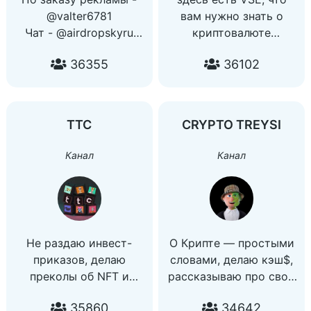
@valter6781
вам нужно знать о
Чат - @airdropskyru
криптовалюте
Отзывы о рекламе -
• https://tap.link/thevse
36355
36102
@sky_drop_otz
+ чат:
Менджер по рекламе -
https://t.me/thevsechat
@manager_skydropru_0x
по всем вопросам:
@besekaterina
TTC
CRYPTO TREYSI
владелец канала:
@KTMudak
Канал
Канал
Не раздаю инвест-
О Крипте — простыми
приказов, делаю
словами, делаю кэш$,
преколы об NFT и
рассказываю про свой
крипте. Канал в
личный опыт в Крипте,
35860
34642
формате личного
NFT, GameFi,