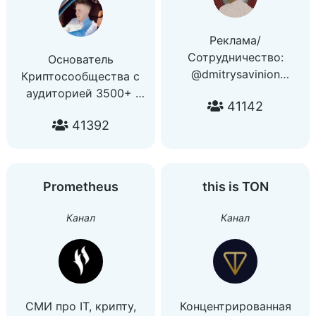
Реклама/
Сотрудничество:
Основатель
@dmitrysavinion
Криптосообщества с
⁉️Любые другие
аудиторией 3500+
41142
вопросы:
✅Здесь мои сделки,
41392
@managerdeki
полезная информация
Чат:
и аналитика рынка
https://t.me/dikiy_chat
Telegram/Inst:
♨️ОТС -
@pavelkazancev02
Prometheus
this is TON
https://t.me/SCryptOTC
Чат
Магазин аккаунтов, и
Криптосообщества:
Канал
Канал
не только:
https://t.me/crypto_school_ru
@SCrypt_Shop_bot
YouTube:
Все ссылки:
https://youtube.com/channel/UCzdRjSllQeM3ezUEGahh
https://t.me/dekiganglink
СМИ про IT, крипту,
Концентрированная