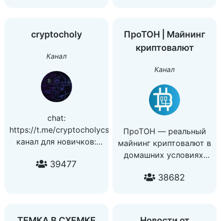
Админ: @Evgeniy84
Курсы Обучения:
@cryptavipBot
cryptocholy
ПроТОН | Майнинг
Отзывы: @ZakrytyyKlub
криптовалют
Сотрудничество:
Канал
@Artem052018,
Канал
@Findarato_crypt
У кого бан:
@Kriptamoneybot
chat:
https://t.me/cryptocholycs
ПроТОН — реальный
канал для новичков:
майнинг криптовалют в
@priv_eth
домашних условиях,
39477
credits: owner -
отчеты, таблицы
@prakha
38682
доходности и пр.
partner - @sir_sequoia
Канал на Ютубе
team: @kenny_loud
(175'000 ‍‍):
@kenny_loud_2
https://www.youtube.com/c
ТЕМКА В СХЕМКЕ
Новости от