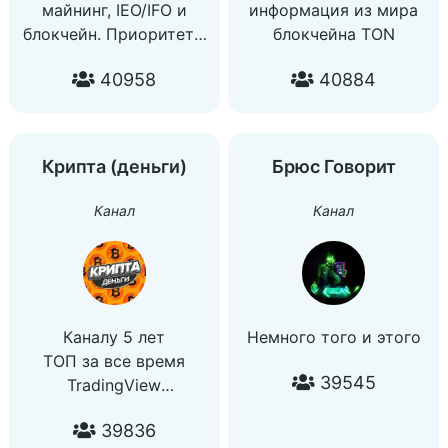
майнинг, IEO/IFO и
информация из мира
блокчейн. Приоритеты
блокчейна TON
— свободный рынок,
40958
40884
децентрализация,
приватность и
масштабирование.
prometheus.ru
Крипта (деньги)
Брюс Говорит
VK —
https://vk.com/prometheus
Канал
Канал
Youtube —
https://goo.gl/ra8DYv
Реклама —
adsokolovsky@gmail.com
@romanovastro
Каналу 5 лет
Немного того и этого
ТОП за все время
39545
TradingView
Чат:
39836
https://t.me/+9Qzmtrd2UWZmYTA6