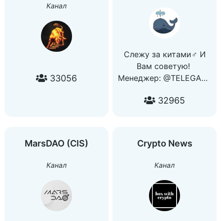
Канал
satoshkin.com
Видео о Р2Р:
www.youtube.com/c/Satos
Слежу за китами️‍♂️ И
Вам советую!
33056
Менеджер: @TELEGA39
, @Haydar_dex
32965
MarsDAO (CIS)
Crypto News
Канал
Канал