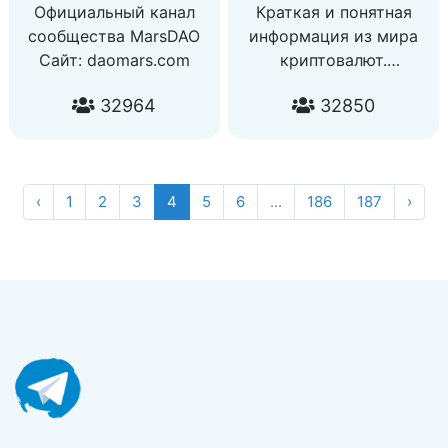
Официальный канал
Краткая и понятная
сообщества MarsDAO
информация из мира
Сайт: daomars.com
криптовалют.
Никакой воды. Только
32964
32850
конкретика ⏱
Подписывайся, чтобы
ничего не упустить!
Связаться со мной:
‹
1
2
3
4
5
6
...
186
187
›
@Alexttcryptt