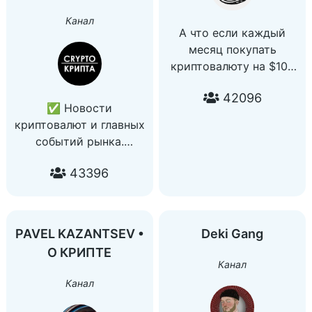
Канал
А что если каждый
месяц покупать
криптовалюту на $100
Я проверю что из этого
42096
получится и подробно
✅ Новости
расскажу об этом в
криптовалют и главных
своих постах, заодно
событий рынка.
делясь новостями из
Статистика и
криптовалютного мира.
43396
аналитика
Welcome!
☑️ Рекомендации по
Админ:
трейдингу: детекты,
@keshaa45
инсайды, закупы
PAVEL KAZANTSEV •
‍Deki Gang
фондов
Чат:
О КРИПТЕ
✔️ Сотрудничество и
Канал
https://t.me/kriptoinvest0r
реклама:
Канал
@emkolos