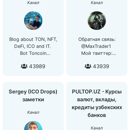
Канал
Канал
Blog about TON, NFT,
Обратная связь:
DeFi, ICO and IT.
@MaxTrader1
Bot Toncoin
Мой твиттер:
@TegroTonBot
https://twitter.com/Maximu
43989
43939
Bot NFT @TegroNFTbot
На русском @gusevself
NFT with cats
@TonNFTcat
Sergey (ICO Drops)
PULTOP.UZ - Курсы
NFT with dog
заметки
валют, вклады,
@TonNFTdog
кредиты узбекских
Twitter
Канал
банков
https://twitter.com/gusevlife
YouTube
Канал
https://youtube.com/c/GUSEVSELF