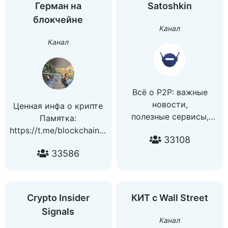
Герман на
Satoshkin
Реклама/вп/все другие
Чат:
блокчейне
вопросы: @mejjerin
t.me/Freeekonomist_RUChat
Канал
Support:
Канал
https://t.me/Freeekonomist_support
Инстаграм Арута:
www.instagram.com/arutmain/
Всё о Р2Р: важные
новости,
Ценная инфа о крипте
полезные сервисы,
Памятка:
115ФЗ, налоги и
https://t.me/blockchaingerman/8854
33108
регулирование
Связь:
33586
Реклама и
@germaninboxbot
сотрудничество:
Сотрудничество:
@Satoshkin_Advertising_bo
@MADBiLL
Обучение заработку на
Crypto Insider
КИТ с Wall Street
P2P: satoshkin.ru
Signals
Автоматизация P2P-
Канал
трейдинга: