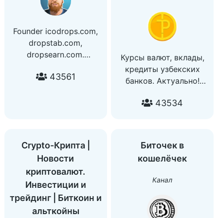
Founder icodrops.com,
dropstab.com,
dropsearn.com.
Курсы валют, вклады,
Стартапер, инвестор в
кредиты узбекских
43561
криптовалюты и
банков. Актуально!
фондовые рынки,
Сайт: https://pultop.uz/
спекулянт, отец. Верю в
43534
Приложение:
Бога и тренд.
https://play.google.com/st
NO DM PLEASE!
Обратная связь:
@pultop24_bot
Crypto-Крипта |
Биточек в
Новости
кошелёчек
криптовалют.
Канал
Инвестиции и
трейдинг | Биткоин и
альткойны