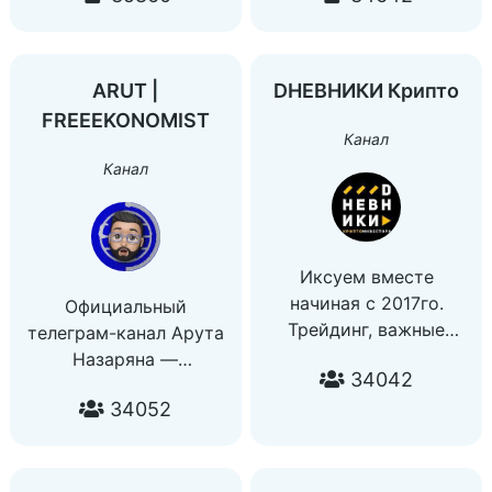
блога, пишу только
диджитал-проектах
свои мысли,
Не раздаю инвест-
выкладываю личную
советов
ARUT |
DНЕВНИКИ Крипто
жизнь, но ничего и
Чатик @TREYSICHAT
FREEEKONOMIST
никому не советую.
Связь со мной
Канал
Чатик —
@PAPATREYSI
Канал
https://t.me/+YpgO1b-
IG:
PZD9iNDNi
www.instagram.com/treysi
Владелец: @is_vladislav
Иксуем вместе
начиная с 2017го.
Официальный
Трейдинг, важные
телеграм-канал Арута
новости.
Назаряна —
34042
Без випок и прочего
основателя Bistox
34052
шлака.
Exchange, Morningstar
Плюс к депозиту всем,
Ventures и сообщества
плюс к карме мне✌️
инвесторов
Создатель: @Alex_Dnev
FREEEKONOMIST.