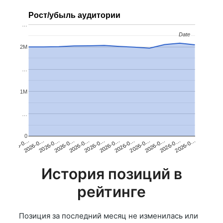
Рост/убыль аудитории
…
Date
Date
2M
…
1M
…
0
2026-0…
2026-0…
2026-0…
2026-0…
2026-0…
2026-0…
2026-0…
2026-0…
2026-0…
2026-0…
2026-0…
2026-0…
История позиций в
рейтинге
Позиция за последний месяц не изменилась или