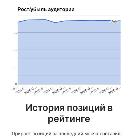
Рост/убыль аудитории
…
Date
Date
…
…
…
0
2026-0…
2026-0…
2026-0…
2026-0…
2026-0…
2026-0…
2026-0…
2026-0…
2026-0…
2026-0…
2026-0…
2026-0…
История позиций в
рейтинге
Прирост позиций за последний месяц составил: