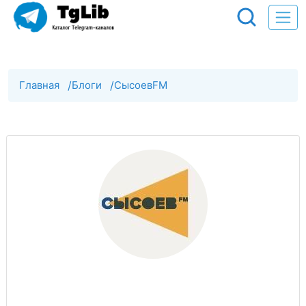
Главная
/
Блоги
/
СысоевFM