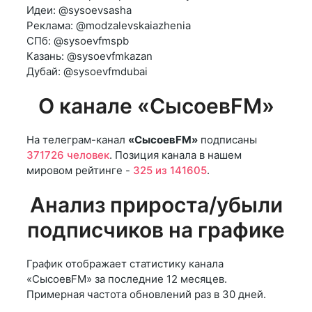
Идеи: @sysoevsasha
Реклама: @modzalevskaiazhenia
СПб: @sysoevfmspb
Казань: @sysoevfmkazan
Дубай: @sysoevfmdubai
О канале «СысоевFM»
На телеграм-канал
«СысоевFM»
подписаны
371726 человек
. Позиция канала в нашем
мировом рейтинге -
325 из 141605
.
Анализ прироста/убыли
подписчиков на графике
График отображает статистику канала
«СысоевFM» за последние 12 месяцев.
Примерная частота обновлений раз в 30 дней.