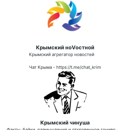
Крымский ноVостной
Крымский агрегатор новостей
Чат Крыма - https://t.me/chat_krim
Крымский чинуша
Факты, байки, размышления и откровенное гониво.