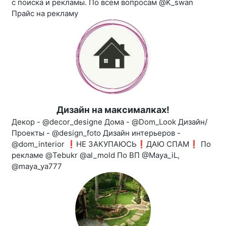
с поиска и рекламы. По всем вопросам @K_swan
Прайс на рекламу
Дизайн на максималках!
Декор - @decor_designe Дома - @Dom_Look Дизайн/
Проекты - @design_foto Дизайн интерьеров -
@dom_interior ❗️НЕ ЗАКУПАЮСЬ❗️ДАЮ СПАМ❗️ По
рекламе @Tebukr @al_mold По ВП @Maya_iL,
@maya_ya777