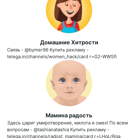
Домашние Хитрости
Связь - @bymer96 Купить рекламу -
telega.in/channels/women_hack/card r=G2-WWSfi
Мамина радость
Здесь царит умиротворение, милота и смех! По всем
вопросам - @tashianatashia Купить рекламу -
telega.in/channels/radost_mamina/card r=LHgLrRqa