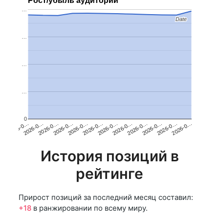
Рост/убыль аудитории
…
Date
Date
…
…
…
0
2026-0…
2026-0…
2026-0…
2026-0…
2026-0…
2026-0…
2026-0…
2026-0…
2026-0…
2026-0…
2026-0…
2026-0…
История позиций в
рейтинге
Прирост позиций за последний месяц составил:
+18
в ранжировании по всему миру.