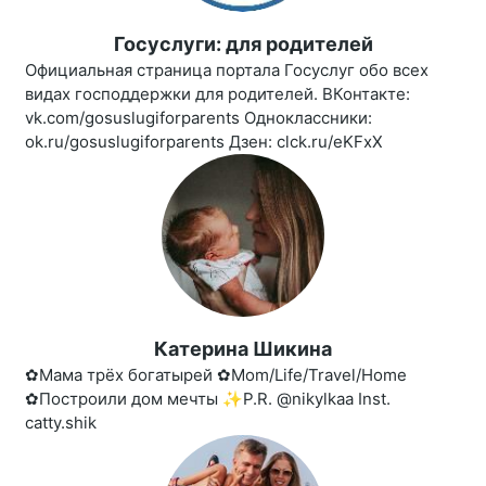
Госуслуги: для родителей
Официальная страница портала Госуслуг обо всех
видах господдержки для родителей. ВКонтакте:
vk.com/gosuslugiforparents Одноклассники:
ok.ru/gosuslugiforparents Дзен: clck.ru/eKFxX
Катерина Шикина
✿Мама трёх богатырей ✿Mom/Life/Travel/Home
✿Построили дом мечты ✨P.R. @nikylkaa Inst.
catty.shik