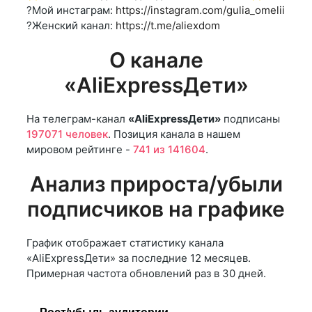
?Мой инстаграм:
https://instagram.com/gulia_omelii
?Женский канал:
https://t.me/aliexdom
О канале
«AliExpressДети»
На телеграм-канал
«AliExpressДети»
подписаны
197071 человек
. Позиция канала в нашем
мировом рейтинге -
741 из 141604
.
Анализ прироста/убыли
подписчиков на графике
График отображает статистику канала
«AliExpressДети» за последние 12 месяцев.
Примерная частота обновлений раз в 30 дней.