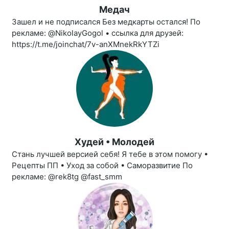
Медач
Зашел и не подписался Без медкарты остался! По
рекламе: @NikolayGogol • ссылка для друзей:
https://t.me/joinchat/7v-anXMnekRkYTZi
Худей • Молодей
Стань лучшей версией себя! Я тебе в этом помогу •
Рецепты ПП • Уход за собой • Саморазвитие По
рекламе: @rek8tg @fast_smm