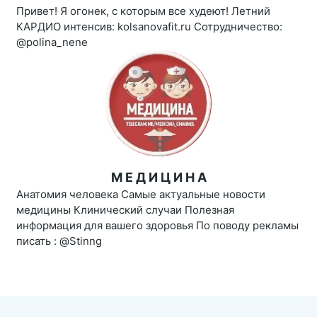
Привет! Я огонек, с которым все худеют! Летний
КАРДИО интенсив: kolsanovafit.ru Сотрудничество:
@polina_nene
М Е Д И Ц И Н А
Анатомия человека Самые актуальные новости
медицины Клинический случаи Полезная
информация для вашего здоровья По поводу рекламы
писать : @Stinng