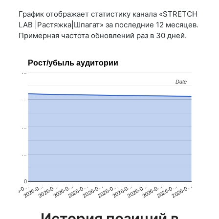
График отображает статистику канала «STRETCH
LAB |Растяжка|Шпагат» за последние 12 месяцев.
Примерная частота обновлений раз в 30 дней.
Рост/убыль аудитории
…
Date
Date
…
…
…
0
2026-0…
2026-0…
2026-0…
2026-0…
2026-0…
2026-0…
2026-0…
2026-0…
2026-0…
2026-0…
2026-0…
2026-0…
История позиций в