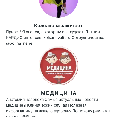
Колсанова зажигает
Привет! Я огонек, с которым все худеют! Летний
КАРДИО интенсив: kolsanovafit.ru Сотрудничество:
@polina_nene
М Е Д И Ц И Н А
Анатомия человека Самые актуальные новости
медицины Клинический случаи Полезная
информация для вашего здоровья По поводу рекламы
писать : @Stinng