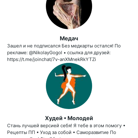
Медач
Зашел и не подписался Без медкарты остался! По
рекламе: @NikolayGogol • ссылка для друзей:
https://t.me/joinchat/7v-anXMnekRkYTZi
Худей • Молодей
Стань лучшей версией себя! Я тебе в этом помогу •
Рецепты ПП • Уход за собой • Саморазвитие По