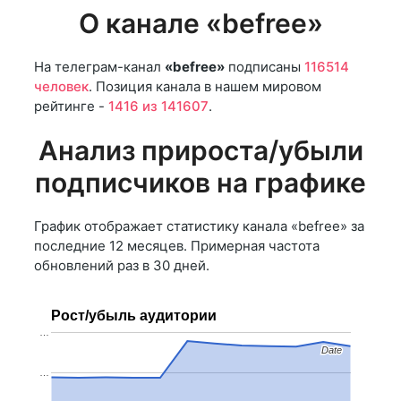
О канале «befree»
На телеграм-канал
«befree»
подписаны
116514
человек
. Позиция канала в нашем мировом
рейтинге -
1416 из 141607
.
Анализ прироста/убыли
подписчиков на графике
График отображает статистику канала «befree» за
последние 12 месяцев. Примерная частота
обновлений раз в 30 дней.
Рост/убыль аудитории
…
Date
Date
…