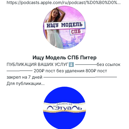
https://podcasts.apple.com/ru/podcast/%D0%B0%D0%BD%D1%82%D0%B8%D0%B3%D0%BB%D1%8F%D0%BD%D0%B5%D1%86/id1461850339
Ищу Модель СПБ Питер
ПУБЛИКАЦИЯ ВАШИХ УСЛУГ⬇️ —————без ссылок
—————— 200₽ пост без удаления 800₽ пост
закреп на 7 дней —————————————————
Для публикации...