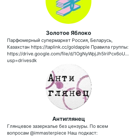
Золотое Яблоко
Парфюмерный супермаркет Россия, Беларусь,
Казахстан https://taplink.cc/goldapple Правила группы:
https://drive.google.com/file/d/1OgNyWpjJh5IriPcx6oUBro
usp=drivesdk
Антиглянец
Глянцевое зазеркалье без цензуры. По всем
вопросам @immasterpiece Наш подкаст: