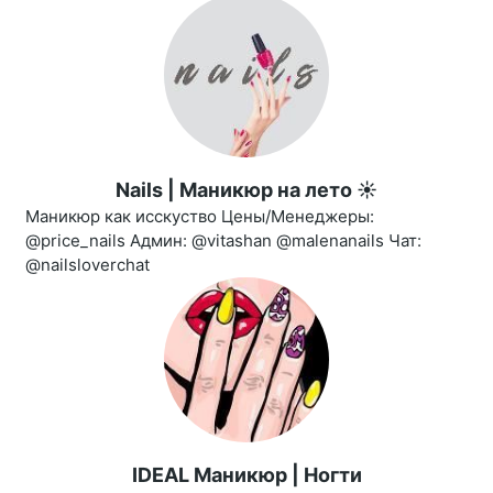
Nails | Маникюр на лето ☀️
Маникюр как исскуство Цены/Менеджеры:
@price_nails Админ: @vitashan @malenanails Чат:
@nailsloverchat
IDEAL Маникюр | Ногти