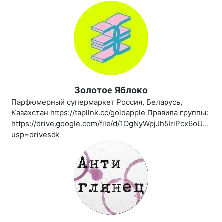
Золотое Яблоко
Парфюмерный супермаркет Россия, Беларусь,
Казахстан https://taplink.cc/goldapple Правила группы:
https://drive.google.com/file/d/1OgNyWpjJh5IriPcx6oUBro
usp=drivesdk