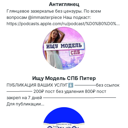
Антиглянец
Глянцевое зазеркалье без цензуры. По всем
вопросам @immasterpiece Наш подкаст:
https://podcasts.apple.com/ru/podcast/%D0%B0%D0%BD%D1%82%D0%B8%D0%B3%D0%BB%D1%8F%D0%BD%D0%B5%D1%86/id1461850339
Ищу Модель СПБ Питер
ПУБЛИКАЦИЯ ВАШИХ УСЛУГ⬇️ —————без ссылок
—————— 200₽ пост без удаления 800₽ пост
закреп на 7 дней —————————————————
Для публикации...