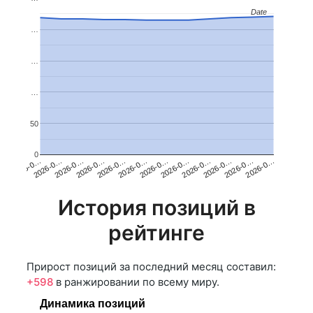
Date
Date
…
…
…
50
0
2026-0…
2026-0…
2026-0…
2026-0…
2026-0…
2026-0…
2026-0…
2026-0…
2026-0…
2026-0…
2026-0…
2026-0…
История позиций в
рейтинге
Прирост позиций за последний месяц составил:
+598
в ранжировании по всему миру.
Динамика позиций