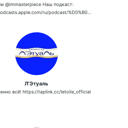
м @immasterpiece Наш подкаст:
https://podcasts.apple.com/ru/podcast/%D0%B0%D0%BD%D1%82%D0%B8%D0%B3%D0%BB%D1%8F%D0%BD%D0%B5%D1%86/id1461850339
zeag4P3/view
Л'Этуаль
но всё! https://taplink.cc/letoile_official