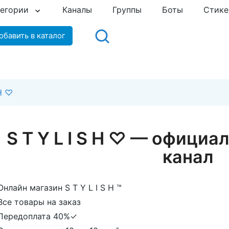
тегории
Каналы
Группы
Боты
Стик
обавить в каталог
 H ♡
S T Y L I S H ♡ — офици
канал
Онлайн магазин S T Y L I S H ™
Все товары на заказ
 Передоплата 40%✓