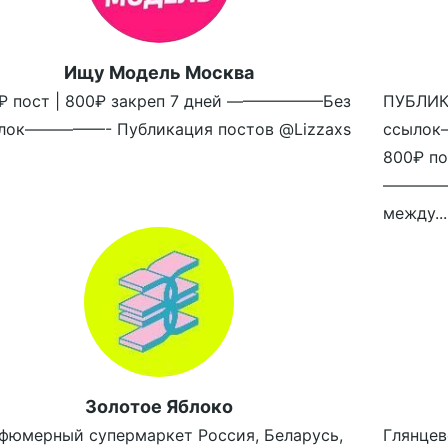
Ищу Модель Москва
₽ пост | 800₽ закреп 7 дней ——————Без
ПУБЛИ
лок—————- Публикация постов @Lizzaxs
ссылок
800₽ по
————
между...
Золотое Яблоко
фюмерный супермаркет Россия, Беларусь,
Глянцев