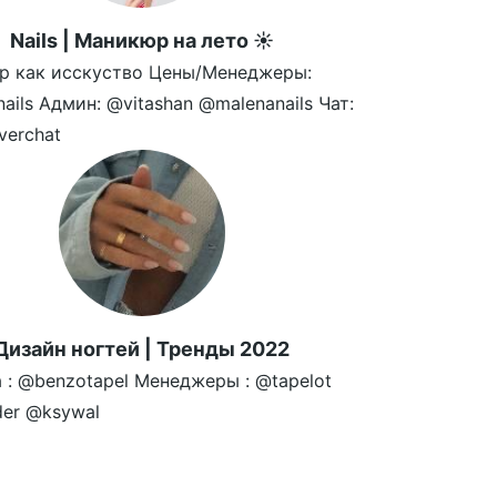
Nails | Маникюр на лето ☀️
р как исскуство Цены/Менеджеры:
nails Админ: @vitashan @malenanails Чат:
verchat
Дизайн ногтей | Тренды 2022
 : @benzotapel Менеджеры : @tapelot
ider @ksywal