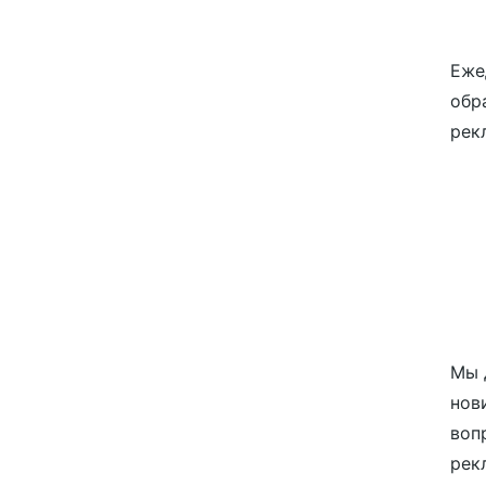
Еже
обр
рек
Мы 
нов
воп
рек