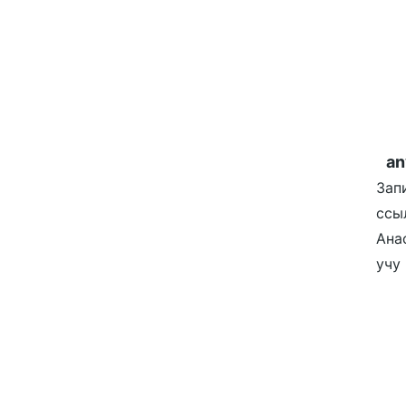
an
Зап
ссы
Ана
учу