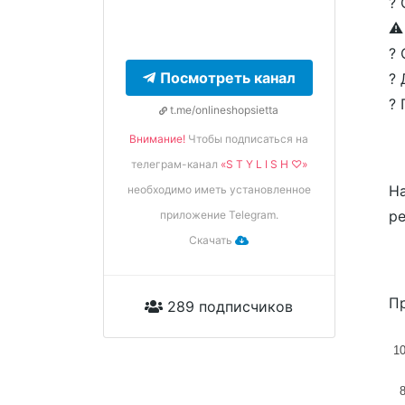
? 
⚠️
? 
Посмотреть канал
? 
? 
t.me/onlineshopsietta
Внимание!
Чтобы подписаться на
телеграм-канал
«S T Y L I S H ♡»
На
необходимо иметь установленное
ре
приложение Telegram.
Скачать
Пр
289 подписчиков
1