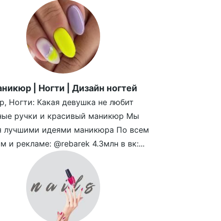
никюр | Ногти | Дизайн ногтей
, Ногти: Какая девушка не любит
ные ручки и красивый маникюр Мы
я лучшими идеями маникюра По всем
м и рекламе: @rebarek 4.3млн в вк:...