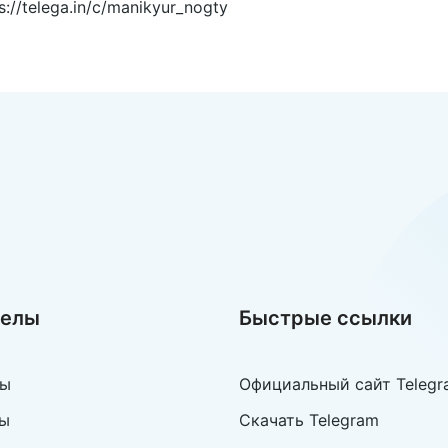
s://telega.in/c/manikyur_nogty
делы
Быстрые ссылки
лы
Официальный сайт Telegr
ы
Скачать Telegram