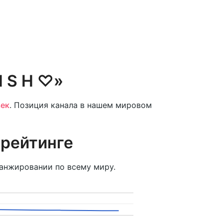
I S H ♡»
век
. Позиция канала в нашем мировом
 рейтинге
анжировании по всему миру.