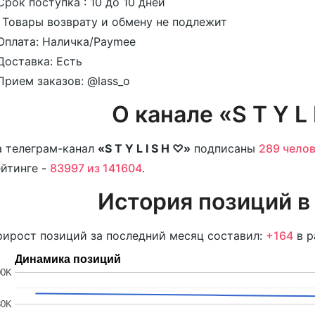
Срок поступка : 10 до 10 дней
 Товары возврату и обмену не подлежит
Оплата: Наличка/Paymee
Доставка: Есть
Прием заказов: @lass_o
О канале «S T Y L 
 телеграм-канал
«S T Y L I S H ♡»
подписаны
289 чело
йтинге -
83997 из 141604
.
История позиций в
ирост позиций за последний месяц составил:
+164
в р
Динамика позиций
00K
80K