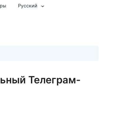
еры
Русский
альный Телеграм-