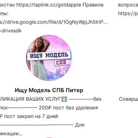
хстан https://taplink.cc/goldapple Правила
вопроса
ппы:
s://drive.google.com/file/d/1OgNyWpjJh5IriPcx6oUBronCi
=drivesdk
Ищу Модель СПБ Питер
ЛИКАЦИЯ ВАШИХ УСЛУГ⬇️ —————без
Совершен
лок—————— 200₽ пост без удаления
₽ пост закреп на 7 дней
——————————————— Для
икации...