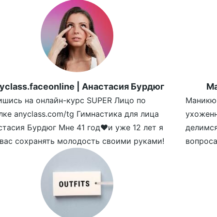
yclass.faceonline | Анастасия Бурдюг
Ма
ишись на онлайн-курс SUPER Лицо по
Маникюр
лке anyclass.com/tg Гимнастика для лица
ухожен
стасия Бурдюг Мне 41 год❤️и уже 12 лет я
делимс
 вас сохранять молодость своими руками!
вопроса