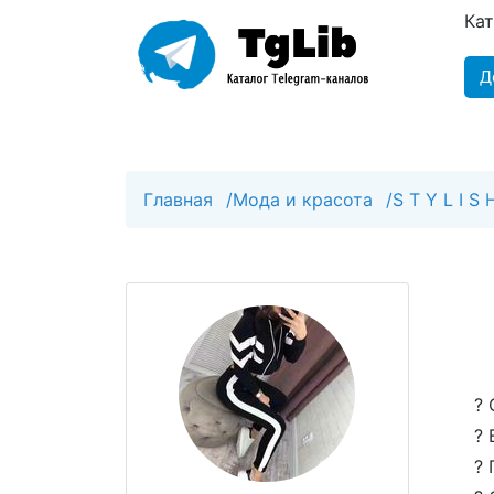
Ка
Д
Главная
/
Мода и красота
/
S T Y L I S
? 
? 
?