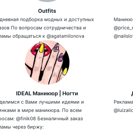
Outfits
дневная подборка модных и доступных
Маникю
азов По вопросам сотрудничества и
@price_
ламы обращаться к @agatamilonova
@nailslo
IDEAL Маникюр | Ногти
делимся с Вами лучшими идеями и
Реклама
инками в мире маникюра. По всем
@luizal
росам: @finik08 Безналичный заказ
ламы через биржу: