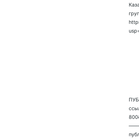
Каза
гру
http
usp
ПУБ
ссы
800
——
публ