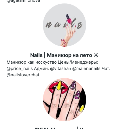
@agatamilonova
Nails | Маникюр на лето ☀️
Маникюр как исскуство Цены/Менеджеры:
@price_nails Админ: @vitashan @malenanails Чат:
@nailsloverchat