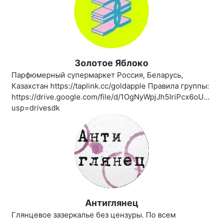
Золотое Яблоко
Парфюмерный супермаркет Россия, Беларусь,
Казахстан https://taplink.cc/goldapple Правила группы:
https://drive.google.com/file/d/1OgNyWpjJh5IriPcx6oUBro
usp=drivesdk
Антиглянец
Глянцевое зазеркалье без цензуры. По всем