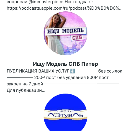
вопросам @immasterpiece Наш подкаст:
https://podcasts.apple.com/ru/podcast/%D0%B0%D0%BD%D1%82%D0%B8%D0%B3%D0%BB%D1%8F%D0%BD%D0%B5%D1%86/id1461850339
Ищу Модель СПБ Питер
ПУБЛИКАЦИЯ ВАШИХ УСЛУГ⬇️ —————без ссылок
—————— 200₽ пост без удаления 800₽ пост
закреп на 7 дней —————————————————
Для публикации...