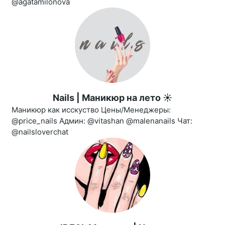
@agatamilonova
Nails | Маникюр на лето ☀️
Маникюр как исскуство Цены/Менеджеры:
@price_nails Админ: @vitashan @malenanails Чат:
@nailsloverchat