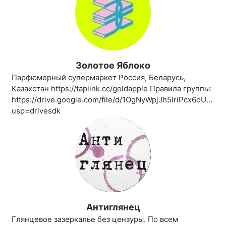
Золотое Яблоко
Парфюмерный супермаркет Россия, Беларусь,
Казахстан https://taplink.cc/goldapple Правила группы:
https://drive.google.com/file/d/1OgNyWpjJh5IriPcx6oUBro
usp=drivesdk
Антиглянец
Глянцевое зазеркалье без цензуры. По всем