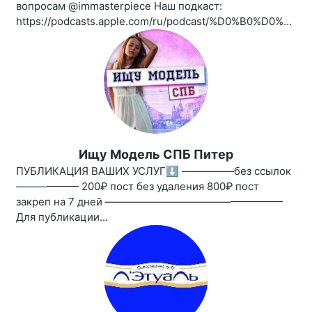
вопросам @immasterpiece Наш подкаст:
https://podcasts.apple.com/ru/podcast/%D0%B0%D0%BD%D1%82%D0%B8%D0%B3%D0%BB%D1%8F%D0%BD%D0%B5%D1%86/id1461850339
Ищу Модель СПБ Питер
ПУБЛИКАЦИЯ ВАШИХ УСЛУГ⬇️ —————без ссылок
—————— 200₽ пост без удаления 800₽ пост
закреп на 7 дней —————————————————
Для публикации...