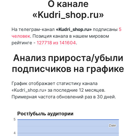
О канале
«Kudri_shop.ru»
На телеграм-канал
«Kudri_shop.ru»
подписаны
5
человек
. Позиция канала в нашем мировом
рейтинге -
127718 из 141604
.
Анализ прироста/убыли
подписчиков на графике
График отображает статистику канала
«Kudri_shop.ru» за последние 12 месяцев.
Примерная частота обновлений раз в 30 дней.
Рост/убыль аудитории
5
Date
Date
4