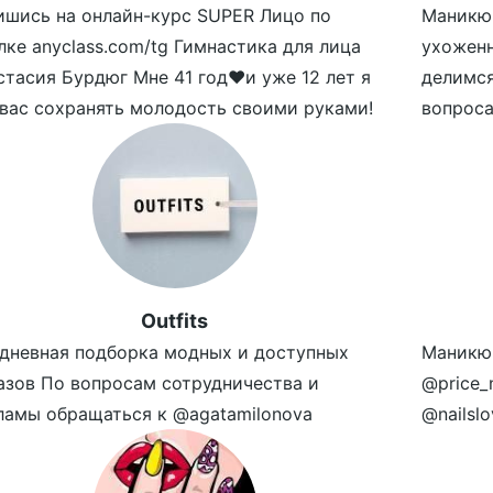
ишись на онлайн-курс SUPER Лицо по
Маникюр
лке anyclass.com/tg Гимнастика для лица
ухожен
стасия Бурдюг Мне 41 год❤️и уже 12 лет я
делимс
 вас сохранять молодость своими руками!
вопроса
Outfits
дневная подборка модных и доступных
Маникю
азов По вопросам сотрудничества и
@price_
ламы обращаться к @agatamilonova
@nailslo