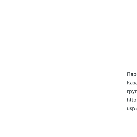
Пар
Каза
гру
http
usp