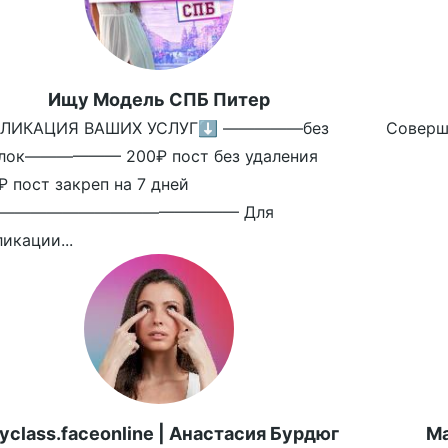
Ищу Модель СПБ Питер
ЛИКАЦИЯ ВАШИХ УСЛУГ⬇️ —————без
Совершен
лок—————— 200₽ пост без удаления
₽ пост закреп на 7 дней
——————————————— Для
икации...
yclass.faceonline | Анастасия Бурдюг
Ма