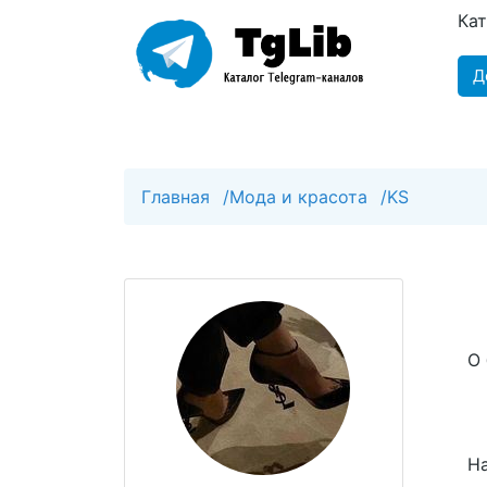
Ка
Д
Главная
/
Мода и красота
/
KS
О 
На