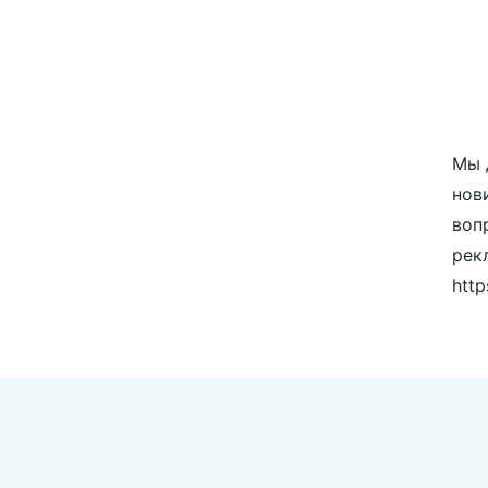
Мы 
нов
воп
рек
http