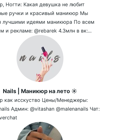
, Ногти: Какая девушка не любит
ные ручки и красивый маникюр Мы
я лучшими идеями маникюра По всем
м и рекламе: @rebarek 4.3млн в вк:...
Nails | Маникюр на лето ☀️
р как исскуство Цены/Менеджеры:
nails Админ: @vitashan @malenanails Чат:
verchat