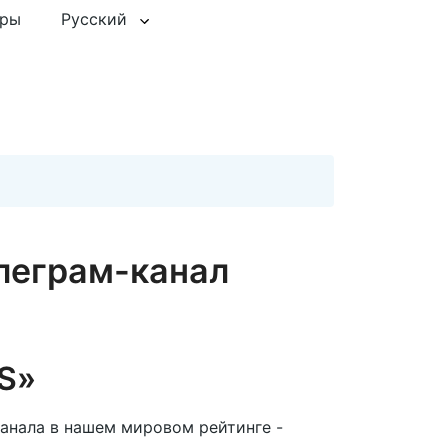
еры
Русский
леграм-канал
S»
канала в нашем мировом рейтинге -