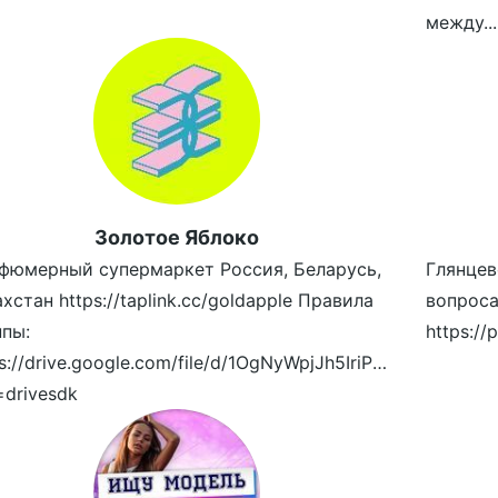
между...
Золотое Яблоко
фюмерный супермаркет Россия, Беларусь,
Глянцев
хстан https://taplink.cc/goldapple Правила
вопроса
ппы:
s://drive.google.com/file/d/1OgNyWpjJh5IriPcx6oUBronCi
=drivesdk