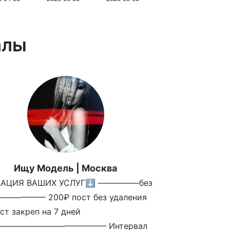
алы
Ищу Модель | Москва
КАЦИЯ ВАШИХ УСЛУГ⬇️ —————без
—————— 200₽ пост без удаления
ст закреп на 7 дней
————————————— Интервал