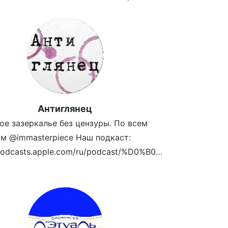
Антиглянец
ое зазеркалье без цензуры. По всем
м @immasterpiece Наш подкаст:
https://podcasts.apple.com/ru/podcast/%D0%B0%D0%BD%D1%82%D0%B8%D0%B3%D0%BB%D1%8F%D0%BD%D0%B5%D1%86/id1461850339
zeag4P3/view