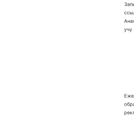
Зап
ссы
Ана
учу
Еже
обр
рек