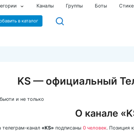
тегории
Каналы
Группы
Боты
Стик
обавить в каталог
KS — официальный Те
бьюти и не только
О канале «K
 телеграм-канал
«KS»
подписаны
0 человек
. Позиция 