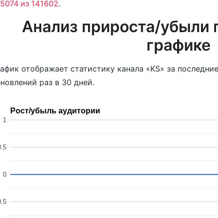
5074 из 141602
.
Анализ прироста/убыли 
графике
афик отображает статистику канала «KS» за последние
новлений раз в 30 дней.
Рост/убыль аудитории
1
.5
0
0.5