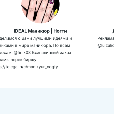
IDEAL Маникюр | Ногти
делимся с Вами лучшими идеями и
Реклама
инками в мире маникюра. По всем
@luizal
росам: @finik08 Безналичный заказ
ламы через биржу:
s://telega.in/c/manikyur_nogty