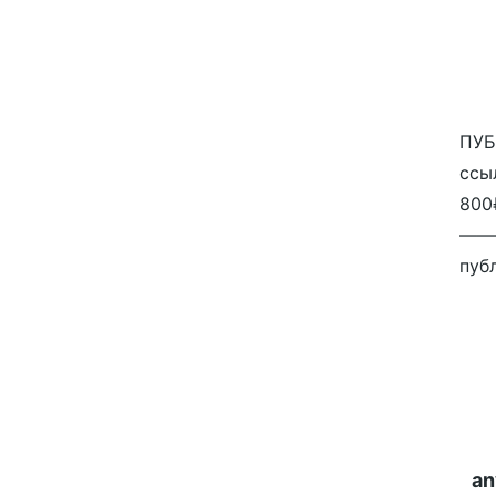
ПУБ
ссы
800
——
публ
an