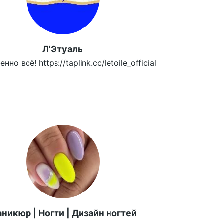
Л'Этуаль
но всё! https://taplink.cc/letoile_official
никюр | Ногти | Дизайн ногтей