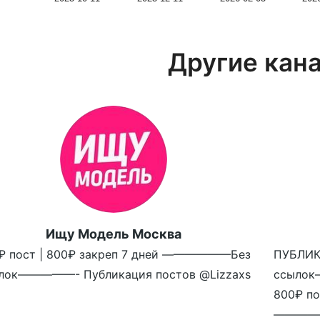
Другие кан
Ищу Модель Москва
₽ пост | 800₽ закреп 7 дней ——————Без
ПУБЛИ
лок—————- Публикация постов @Lizzaxs
ссылок
800₽ по
————