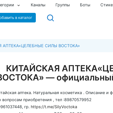
тегории
Каналы
Группы
Боты
Стик
обавить в каталог
Я АПТЕКА«ЦЕЛЕБНЫЕ СИЛЫ ВОСТОКА»
КИТАЙСКАЯ АПТЕКА«Ц
ВОСТОКА» — официальный
тайская аптека. Натуральная косметика . Описание и 
 вопросам приобретения , тел :89870579952
961037448, гр.
https://t.me/SilyVoctoka