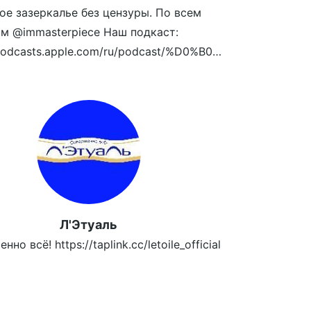
ое зазеркалье без цензуры. По всем
м @immasterpiece Наш подкаст:
https://podcasts.apple.com/ru/podcast/%D0%B0%D0%BD%D1%82%D0%B8%D0%B3%D0%BB%D1%8F%D0%BD%D0%B5%D1%86/id1461850339
zeag4P3/view
Л'Этуаль
но всё! https://taplink.cc/letoile_official