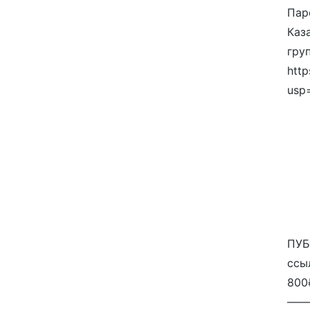
Пар
Каза
гру
http
usp
ПУБ
ссы
800
——