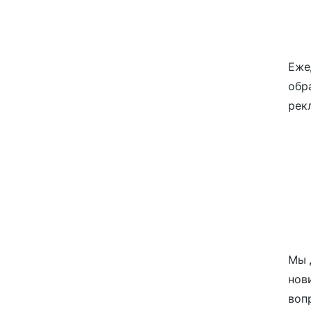
Еже
обр
рек
Мы 
нов
воп