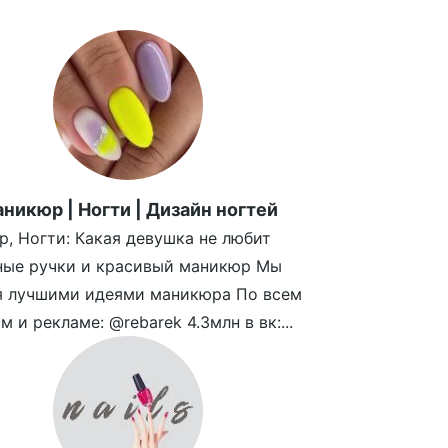
никюр | Ногти | Дизайн ногтей
, Ногти: Какая девушка не любит
ные ручки и красивый маникюр Мы
я лучшими идеями маникюра По всем
м и рекламе: @rebarek 4.3млн в вк:...