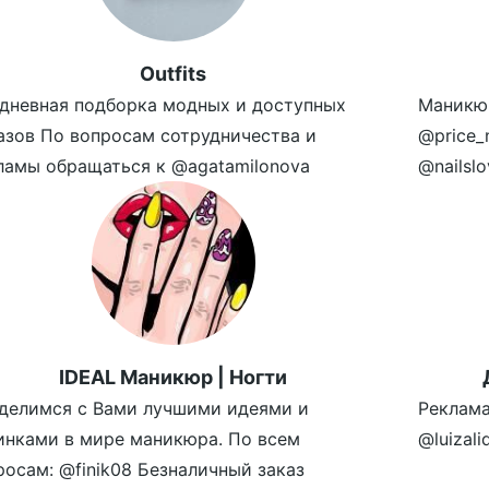
Outfits
дневная подборка модных и доступных
Маникю
азов По вопросам сотрудничества и
@price_
ламы обращаться к @agatamilonova
@nailslo
IDEAL Маникюр | Ногти
делимся с Вами лучшими идеями и
Реклама
инками в мире маникюра. По всем
@luizal
росам: @finik08 Безналичный заказ