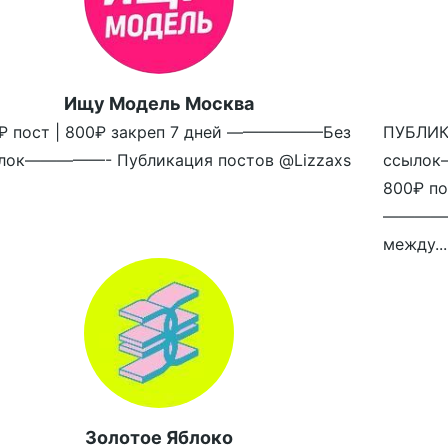
Ищу Модель Москва
₽ пост | 800₽ закреп 7 дней ——————Без
ПУБЛИ
лок—————- Публикация постов @Lizzaxs
ссылок
800₽ по
————
между...
Золотое Яблоко