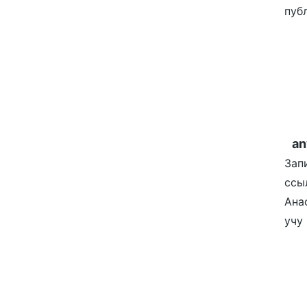
публ
an
Зап
ссы
Ана
учу