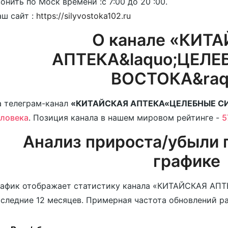
онить по Моск времени :с 7:00 до 20 :00.
ш сайт :
https://silyvostoka102.ru
О канале «КИТ
АПТЕКА&laquo;ЦЕЛ
ВОСТОКА&raq
 телеграм-канал
«КИТАЙСКАЯ АПТЕКА«ЦЕЛЕБНЫЕ С
ловека
. Позиция канала в нашем мировом рейтинге -
5
Анализ прироста/убыли 
графике
рафик отображает статистику канала «КИТАЙСКАЯ А
следние 12 месяцев. Примерная частота обновлений ра