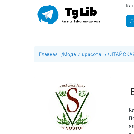
Ка
Д
Главная
/
Мода и красота
/
КИТАЙСКА
Ки
По
89