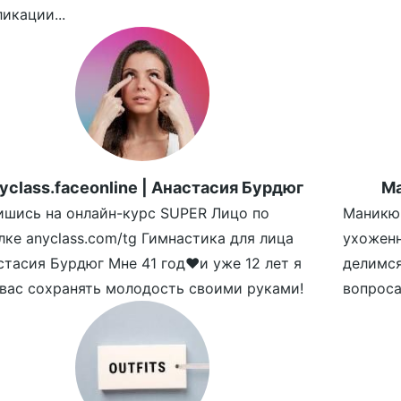
икации...
yclass.faceonline | Анастасия Бурдюг
Ма
ишись на онлайн-курс SUPER Лицо по
Маникюр
лке anyclass.com/tg Гимнастика для лица
ухожен
стасия Бурдюг Мне 41 год❤️и уже 12 лет я
делимс
 вас сохранять молодость своими руками!
вопроса