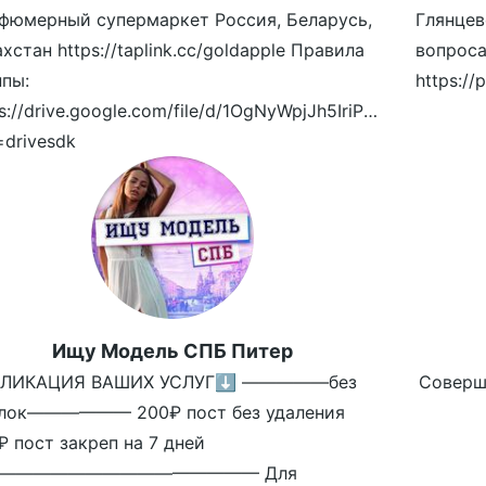
фюмерный супермаркет Россия, Беларусь,
Глянцев
хстан https://taplink.cc/goldapple Правила
вопроса
ппы:
s://drive.google.com/file/d/1OgNyWpjJh5IriPcx6oUBronCi
=drivesdk
Ищу Модель СПБ Питер
ЛИКАЦИЯ ВАШИХ УСЛУГ⬇️ —————без
Совершен
лок—————— 200₽ пост без удаления
₽ пост закреп на 7 дней
——————————————— Для