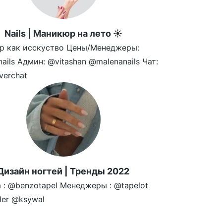
Nails | Маникюр на лето ☀️
р как исскуство Цены/Менеджеры:
nails Админ: @vitashan @malenanails Чат:
verchat
Дизайн ногтей | Тренды 2022
 : @benzotapel Менеджеры : @tapelot
ider @ksywal