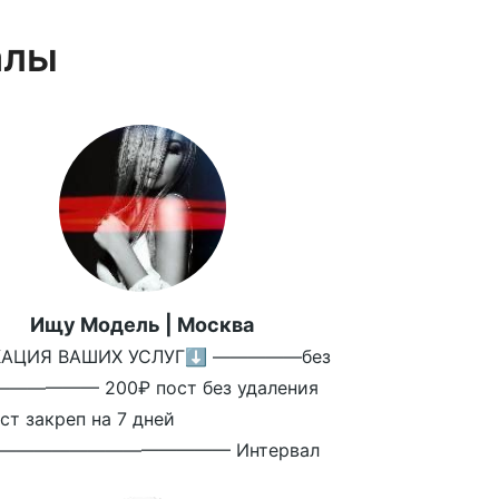
алы
Ищу Модель | Москва
КАЦИЯ ВАШИХ УСЛУГ⬇️ —————без
—————— 200₽ пост без удаления
ст закреп на 7 дней
————————————— Интервал