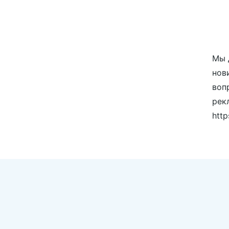
Мы 
нов
воп
рек
http