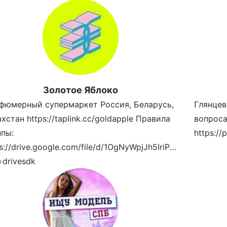
Золотое Яблоко
фюмерный супермаркет Россия, Беларусь,
Глянцев
хстан https://taplink.cc/goldapple Правила
вопроса
ппы:
s://drive.google.com/file/d/1OgNyWpjJh5IriPcx6oUBronCi
=drivesdk