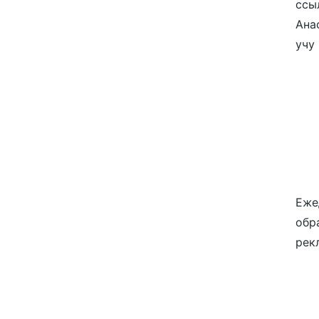
ссы
Ана
учу
Еже
обр
рек