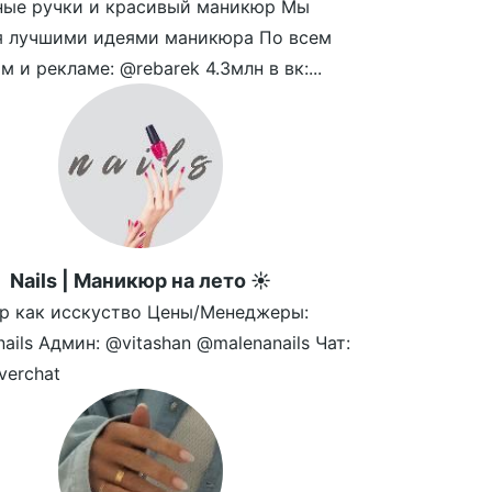
ные ручки и красивый маникюр Мы
я лучшими идеями маникюра По всем
м и рекламе: @rebarek 4.3млн в вк:...
Nails | Маникюр на лето ☀️
р как исскуство Цены/Менеджеры:
nails Админ: @vitashan @malenanails Чат:
verchat