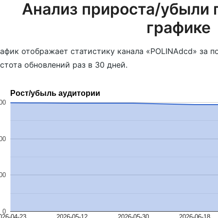
Анализ прироста/убыли 
графике
афик отображает статистику канала «POLINAdcd» за п
стота обновлений раз в 30 дней.
Рост/убыль аудитории
00
00
00
0
026-04-23
2026-05-12
2026-05-30
2026-06-18