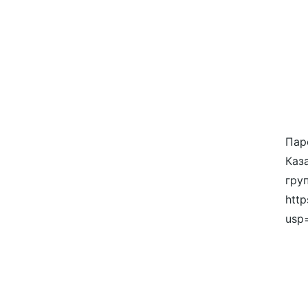
Пар
Каза
гру
http
usp