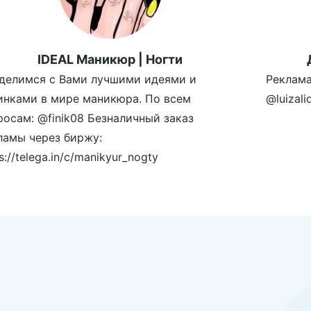
IDEAL Маникюр | Ногти
делимся с Вами лучшими идеями и
Реклама
инками в мире маникюра. По всем
@luizal
росам: @finik08 Безналичный заказ
ламы через биржу:
s://telega.in/c/manikyur_nogty