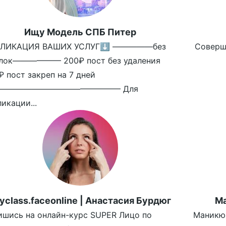
Ищу Модель СПБ Питер
ЛИКАЦИЯ ВАШИХ УСЛУГ⬇️ —————без
Совершен
лок—————— 200₽ пост без удаления
₽ пост закреп на 7 дней
——————————————— Для
икации...
yclass.faceonline | Анастасия Бурдюг
Ма
ишись на онлайн-курс SUPER Лицо по
Маникюр