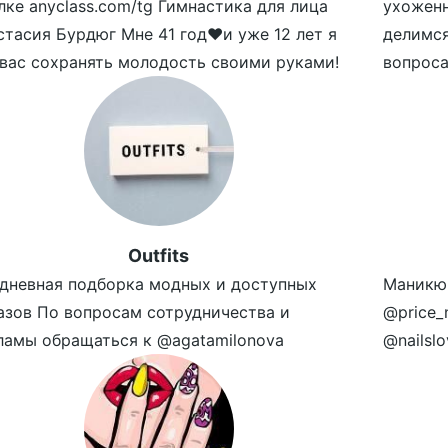
лке anyclass.com/tg Гимнастика для лица
ухожен
стасия Бурдюг Мне 41 год❤️и уже 12 лет я
делимс
 вас сохранять молодость своими руками!
вопроса
Outfits
дневная подборка модных и доступных
Маникю
азов По вопросам сотрудничества и
@price_
ламы обращаться к @agatamilonova
@nailslo