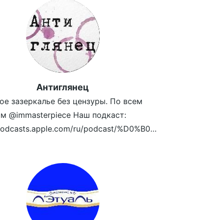
Антиглянец
ое зазеркалье без цензуры. По всем
м @immasterpiece Наш подкаст:
https://podcasts.apple.com/ru/podcast/%D0%B0%D0%BD%D1%82%D0%B8%D0%B3%D0%BB%D1%8F%D0%BD%D0%B5%D1%86/id1461850339
zeag4P3/view