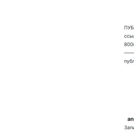
ПУБ
ссы
800
——
публ
an
Зап