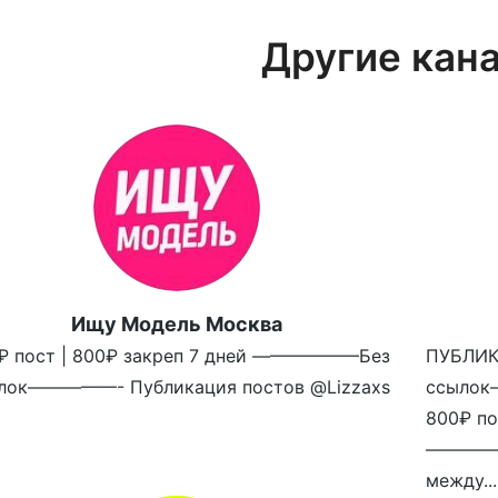
Другие кан
Ищу Модель Москва
₽ пост | 800₽ закреп 7 дней ——————Без
ПУБЛИ
лок—————- Публикация постов @Lizzaxs
ссылок
800₽ по
————
между...