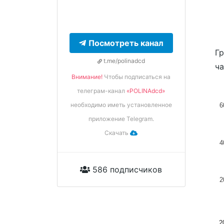
Посмотреть канал
Гр
t.me/polinadcd
ча
Внимание!
Чтобы подписаться на
телеграм-канал
«POLINAdcd»
необходимо иметь установленное
6
приложение Telegram.
Скачать
4
586 подписчиков
2
2