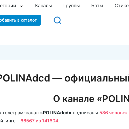
тегории
Каналы
Группы
Боты
Стик
обавить в каталог
POLINAdcd — официальный
О канале «POLI
 телеграм-канал
«POLINAdcd»
подписаны
586 человек
йтинге -
66567 из 141604
.