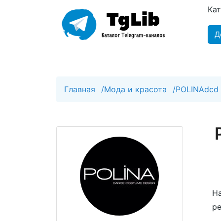
Ка
Д
Главная
/
Мода и красота
/
POLINAdcd
На
ре