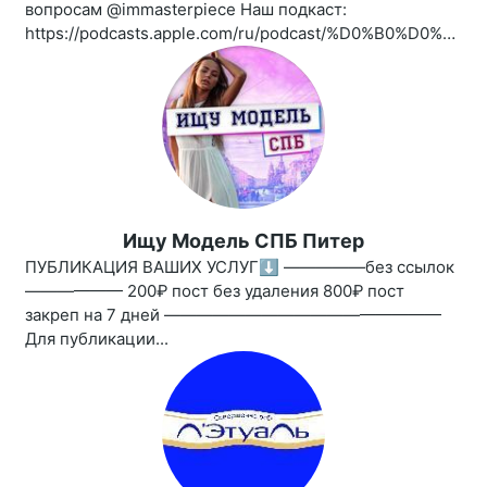
вопросам @immasterpiece Наш подкаст:
https://podcasts.apple.com/ru/podcast/%D0%B0%D0%BD%D1%82%D0%B8%D0%B3%D0%BB%D1%8F%D0%BD%D0%B5%D1%86/id1461850339
Ищу Модель СПБ Питер
ПУБЛИКАЦИЯ ВАШИХ УСЛУГ⬇️ —————без ссылок
—————— 200₽ пост без удаления 800₽ пост
закреп на 7 дней —————————————————
Для публикации...