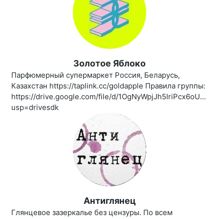
Золотое Яблоко
Парфюмерный супермаркет Россия, Беларусь,
Казахстан https://taplink.cc/goldapple Правила группы:
https://drive.google.com/file/d/1OgNyWpjJh5IriPcx6oUBro
usp=drivesdk
Антиглянец
Глянцевое зазеркалье без цензуры. По всем