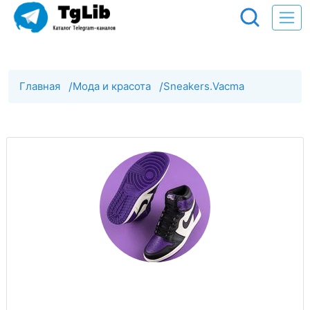
Главная
/
Мода и красота
/
Sneakers.Vacma