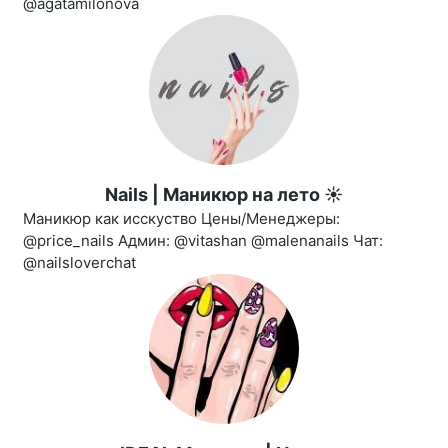
@agatamilonova
Nails | Маникюр на лето ☀️
Маникюр как исскуство Цены/Менеджеры:
@price_nails Админ: @vitashan @malenanails Чат:
@nailsloverchat