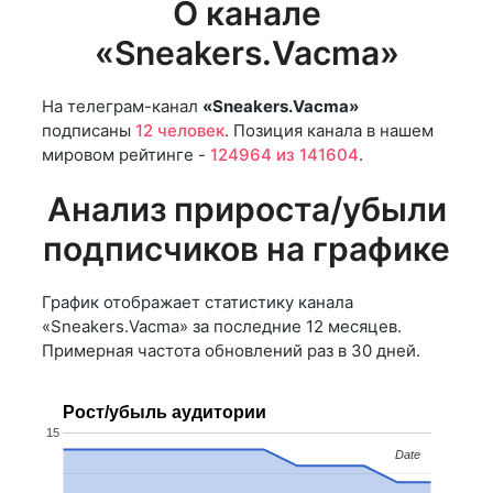
О канале
«Sneakers.Vacma»
На телеграм-канал
«Sneakers.Vacma»
подписаны
12 человек
. Позиция канала в нашем
мировом рейтинге -
124964 из 141604
.
Анализ прироста/убыли
подписчиков на графике
График отображает статистику канала
«Sneakers.Vacma» за последние 12 месяцев.
Примерная частота обновлений раз в 30 дней.
Рост/убыль аудитории
15
Date
Date