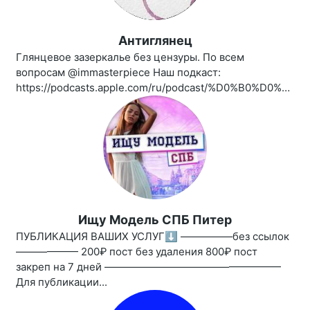
Антиглянец
Глянцевое зазеркалье без цензуры. По всем
вопросам @immasterpiece Наш подкаст:
https://podcasts.apple.com/ru/podcast/%D0%B0%D0%BD%D1%82%D0%B8%D0%B3%D0%BB%D1%8F%D0%BD%D0%B5%D1%86/id1461850339
Ищу Модель СПБ Питер
ПУБЛИКАЦИЯ ВАШИХ УСЛУГ⬇️ —————без ссылок
—————— 200₽ пост без удаления 800₽ пост
закреп на 7 дней —————————————————
Для публикации...