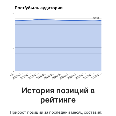
Рост/убыль аудитории
…
Date
Date
…
…
…
…
0
2026-0…
2026-0…
2026-0…
2026-0…
2026-0…
2026-0…
2026-0…
2026-0…
2026-0…
2026-0…
2026-0…
2026-0…
История позиций в
рейтинге
Прирост позиций за последний месяц составил: