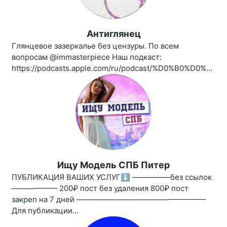
Антиглянец
Глянцевое зазеркалье без цензуры. По всем
вопросам @immasterpiece Наш подкаст:
https://podcasts.apple.com/ru/podcast/%D0%B0%D0%BD%D1%82%D0%B8%D0%B3%D0%BB%D1%8F%D0%BD%D0%B5%D1%86/id1461850339
Ищу Модель СПБ Питер
ПУБЛИКАЦИЯ ВАШИХ УСЛУГ⬇️ —————без ссылок
—————— 200₽ пост без удаления 800₽ пост
закреп на 7 дней —————————————————
Для публикации...