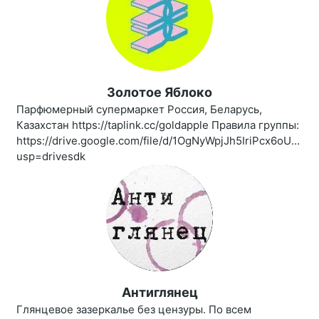
Золотое Яблоко
Парфюмерный супермаркет Россия, Беларусь,
Казахстан https://taplink.cc/goldapple Правила группы:
https://drive.google.com/file/d/1OgNyWpjJh5IriPcx6oUBro
usp=drivesdk
Антиглянец
Глянцевое зазеркалье без цензуры. По всем