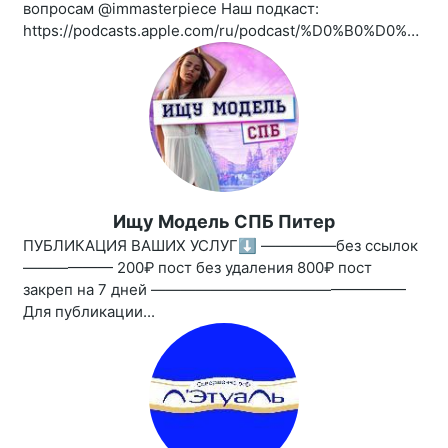
вопросам @immasterpiece Наш подкаст:
https://podcasts.apple.com/ru/podcast/%D0%B0%D0%BD%D1%82%D0%B8%D0%B3%D0%BB%D1%8F%D0%BD%D0%B5%D1%86/id1461850339
Ищу Модель СПБ Питер
ПУБЛИКАЦИЯ ВАШИХ УСЛУГ⬇️ —————без ссылок
—————— 200₽ пост без удаления 800₽ пост
закреп на 7 дней —————————————————
Для публикации...