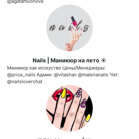
@agatamilonova
Nails | Маникюр на лето ☀️
Маникюр как исскуство Цены/Менеджеры:
@price_nails Админ: @vitashan @malenanails Чат:
@nailsloverchat