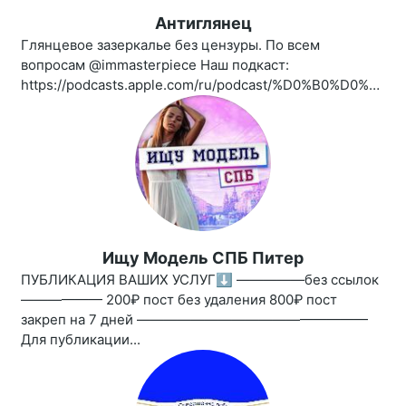
Антиглянец
Глянцевое зазеркалье без цензуры. По всем
вопросам @immasterpiece Наш подкаст:
https://podcasts.apple.com/ru/podcast/%D0%B0%D0%BD%D1%82%D0%B8%D0%B3%D0%BB%D1%8F%D0%BD%D0%B5%D1%86/id1461850339
Ищу Модель СПБ Питер
ПУБЛИКАЦИЯ ВАШИХ УСЛУГ⬇️ —————без ссылок
—————— 200₽ пост без удаления 800₽ пост
закреп на 7 дней —————————————————
Для публикации...