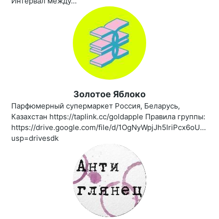
Интервал между...
Золотое Яблоко
Парфюмерный супермаркет Россия, Беларусь,
Казахстан https://taplink.cc/goldapple Правила группы:
https://drive.google.com/file/d/1OgNyWpjJh5IriPcx6oUBro
usp=drivesdk