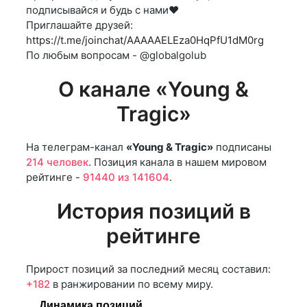
подписывайся и будь с нами❤
Приглашайте друзей:
https://t.me/joinchat/AAAAAELEza0HqPfU1dM0rg
По любым вопросам - @globalgolub
О канале «Young &
Tragic»
На телеграм-канал
«Young & Tragic»
подписаны
214 человек
. Позиция канала в нашем мировом
рейтинге -
91440 из 141604
.
История позиций в
рейтинге
Прирост позиций за последний месяц составил:
+182
в ранжировании по всему миру.
Динамика позиций