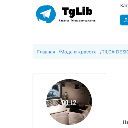
Ка
Д
Главная
/
Мода и красота
/
TILDA DESI
На