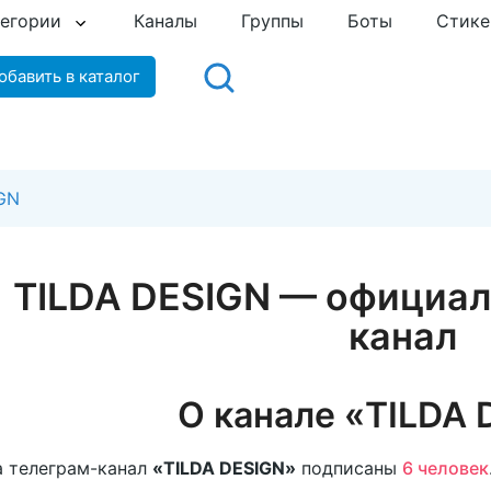
тегории
Каналы
Группы
Боты
Стик
обавить в каталог
GN
TILDA DESIGN — официал
канал
О канале «TILDA 
 телеграм-канал
«TILDA DESIGN»
подписаны
6 человек