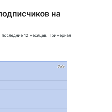
подписчиков на
а последние 12 месяцев. Примерная
Date
Date