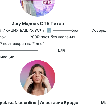
Ищу Модель СПБ Питер
ЛИКАЦИЯ ВАШИХ УСЛУГ⬇️ —————без
Совершен
лок—————— 200₽ пост без удаления
₽ пост закреп на 7 дней
——————————————— Для
икации...
yclass.faceonline | Анастасия Бурдюг
Ма