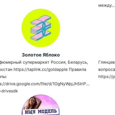
между...
Золотое Яблоко
фюмерный супермаркет Россия, Беларусь,
Глянцев
хстан https://taplink.cc/goldapple Правила
вопроса
ппы:
s://drive.google.com/file/d/1OgNyWpjJh5IriPcx6oUBronCi
=drivesdk