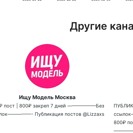
Другие кан
Ищу Модель Москва
₽ пост | 800₽ закреп 7 дней ——————Без
ПУБЛИ
лок—————- Публикация постов @Lizzaxs
ссылок
800₽ по
————