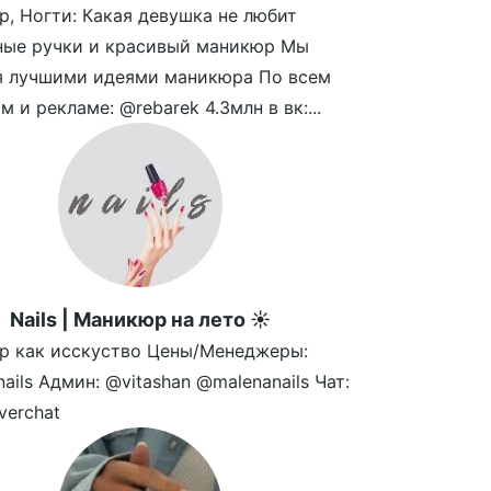
, Ногти: Какая девушка не любит
ные ручки и красивый маникюр Мы
я лучшими идеями маникюра По всем
м и рекламе: @rebarek 4.3млн в вк:...
Nails | Маникюр на лето ☀️
р как исскуство Цены/Менеджеры:
nails Админ: @vitashan @malenanails Чат:
verchat