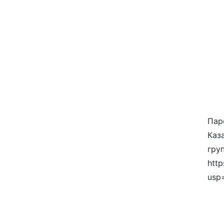
Пар
Каза
гру
http
usp