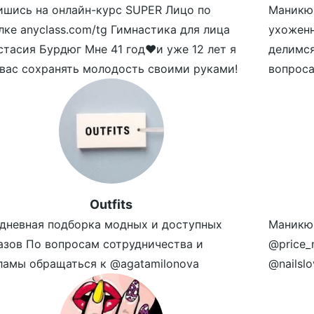
ишись на онлайн-курс SUPER Лицо по
Маникюр
лке anyclass.com/tg Гимнастика для лица
ухожен
стасия Бурдюг Мне 41 год❤️и уже 12 лет я
делимс
 вас сохранять молодость своими руками!
вопроса
Outfits
дневная подборка модных и доступных
Маникю
азов По вопросам сотрудничества и
@price_
ламы обращаться к @agatamilonova
@nailslo