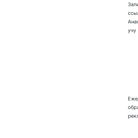
Зап
ссы
Ана
учу
Еже
обр
рек