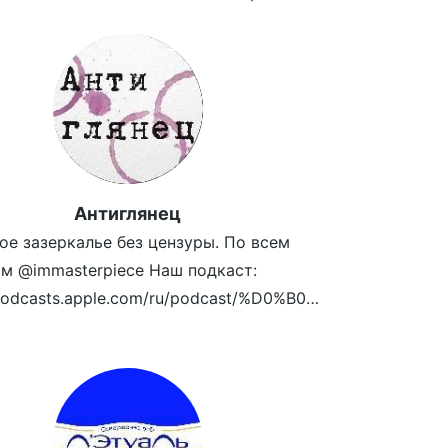
Антиглянец
ое зазеркалье без цензуры. По всем
м @immasterpiece Наш подкаст:
https://podcasts.apple.com/ru/podcast/%D0%B0%D0%BD%D1%82%D0%B8%D0%B3%D0%BB%D1%8F%D0%BD%D0%B5%D1%86/id1461850339
zeag4P3/view