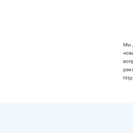
Мы 
нов
воп
рек
http