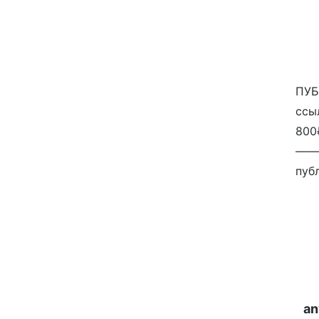
ПУБ
ссы
800
——
публ
an