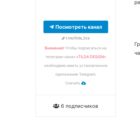
ре
Посмотреть канал
t.me/tilda_liza
Гр
Внимание!
Чтобы подписаться на
ча
телеграм-канал
«TILDA DESIGN»
необходимо иметь установленное
приложение Telegram.
Скачать
6 подписчиков