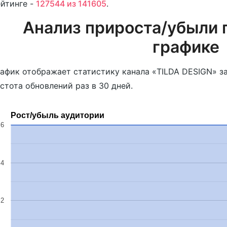
йтинге -
127544 из 141605
.
Анализ прироста/убыли 
графике
афик отображает статистику канала «TILDA DESIGN» з
стота обновлений раз в 30 дней.
Рост/убыль аудитории
6
4
2