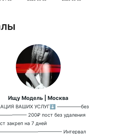
алы
Ищу Модель | Москва
КАЦИЯ ВАШИХ УСЛУГ⬇️ —————без
—————— 200₽ пост без удаления
ст закреп на 7 дней
————————————— Интервал