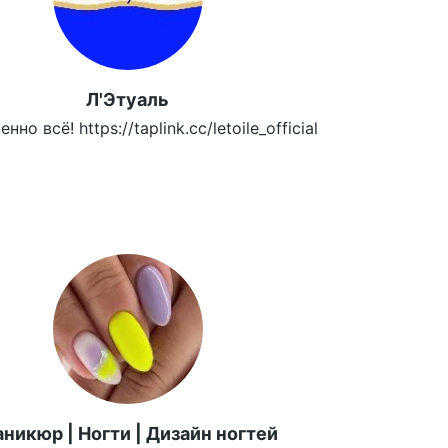
Л'Этуаль
но всё! https://taplink.cc/letoile_official
никюр | Ногти | Дизайн ногтей