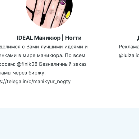
IDEAL Маникюр | Ногти
делимся с Вами лучшими идеями и
Реклама
инками в мире маникюра. По всем
@luizal
росам: @finik08 Безналичный заказ
ламы через биржу:
s://telega.in/c/manikyur_nogty