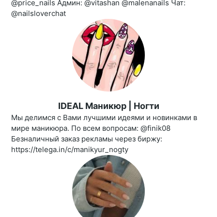
@price_nails Админ: @vitashan @malenanails Чат:
@nailsloverchat
IDEAL Маникюр | Ногти
Мы делимся с Вами лучшими идеями и новинками в
мире маникюра. По всем вопросам: @finik08
Безналичный заказ рекламы через биржу:
https://telega.in/c/manikyur_nogty