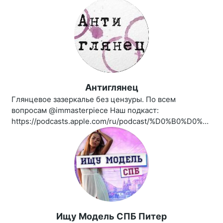
Антиглянец
Глянцевое зазеркалье без цензуры. По всем
вопросам @immasterpiece Наш подкаст:
https://podcasts.apple.com/ru/podcast/%D0%B0%D0%BD%D1%82%D0%B8%D0%B3%D0%BB%D1%8F%D0%BD%D0%B5%D1%86/id1461850339
Ищу Модель СПБ Питер