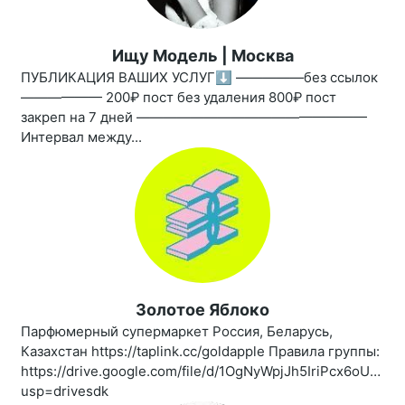
Ищу Модель | Москва
ПУБЛИКАЦИЯ ВАШИХ УСЛУГ⬇️ —————без ссылок
—————— 200₽ пост без удаления 800₽ пост
закреп на 7 дней —————————————————
Интервал между...
Золотое Яблоко
Парфюмерный супермаркет Россия, Беларусь,
Казахстан https://taplink.cc/goldapple Правила группы:
https://drive.google.com/file/d/1OgNyWpjJh5IriPcx6oUBro
usp=drivesdk