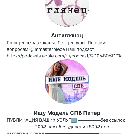
Антиглянец
Глянцевое зазеркалье без цензуры. По всем
вопросам @immasterpiece Наш подкаст:
https://podcasts.apple.com/ru/podcast/%D0%B0%D0%BD%D1%82%D0%B8%D0%B3%D0%BB%D1%8F%D0%BD%D0%B5%D1%86/id1461850339
Ищу Модель СПБ Питер
ПУБЛИКАЦИЯ ВАШИХ УСЛУГ⬇️ —————без ссылок
—————— 200₽ пост без удаления 800₽ пост
закреп на 7 дней —————————————————