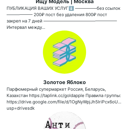
Ищу Модель | Москва
ПУБЛИКАЦИЯ ВАШИХ УСЛУГ⬇️ —————без ссылок
—————— 200₽ пост без удаления 800₽ пост
закреп на 7 дней —————————————————
Интервал между...
Золотое Яблоко
Парфюмерный супермаркет Россия, Беларусь,
Казахстан https://taplink.cc/goldapple Правила группы:
https://drive.google.com/file/d/1OgNyWpjJh5IriPcx6oUBro
usp=drivesdk