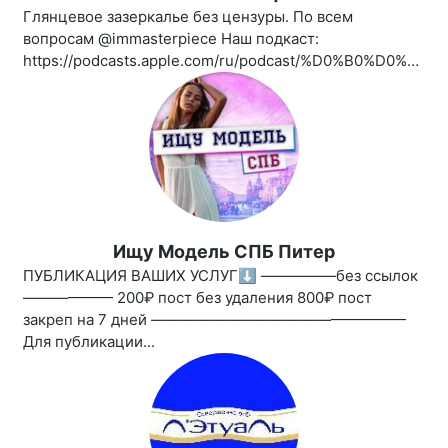
Глянцевое зазеркалье без цензуры. По всем
вопросам @immasterpiece Наш подкаст:
https://podcasts.apple.com/ru/podcast/%D0%B0%D0%BD%D1%82%D0%B8%D0%B3%D0%BB%D1%8F%D0%BD%D0%B5%D1%86/id1461850339
Ищу Модель СПБ Питер
ПУБЛИКАЦИЯ ВАШИХ УСЛУГ⬇️ —————без ссылок
—————— 200₽ пост без удаления 800₽ пост
закреп на 7 дней —————————————————
Для публикации...