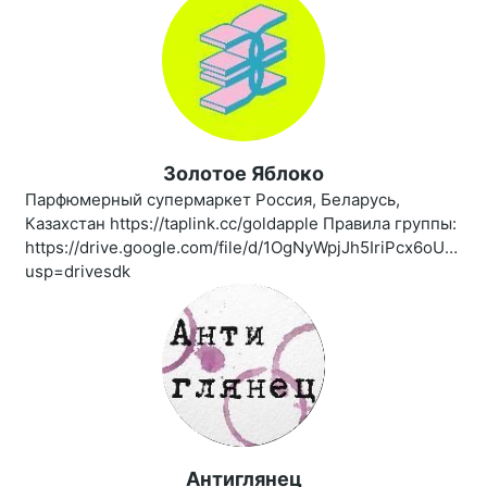
Золотое Яблоко
Парфюмерный супермаркет Россия, Беларусь,
Казахстан https://taplink.cc/goldapple Правила группы:
https://drive.google.com/file/d/1OgNyWpjJh5IriPcx6oUBro
usp=drivesdk
Антиглянец