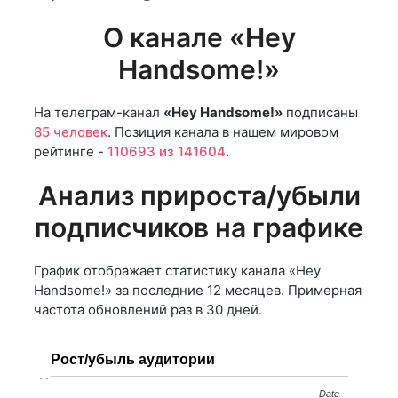
О канале «Hey
Handsome!»
На телеграм-канал
«Hey Handsome!»
подписаны
85 человек
. Позиция канала в нашем мировом
рейтинге -
110693 из 141604
.
Анализ прироста/убыли
подписчиков на графике
График отображает статистику канала «Hey
Handsome!» за последние 12 месяцев. Примерная
частота обновлений раз в 30 дней.
Рост/убыль аудитории
…
Date
Date