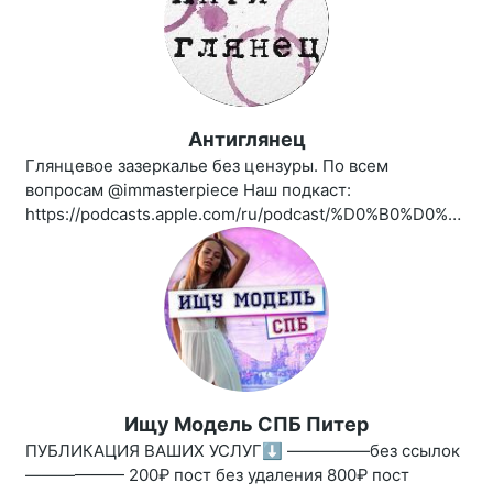
Антиглянец
Глянцевое зазеркалье без цензуры. По всем
вопросам @immasterpiece Наш подкаст:
https://podcasts.apple.com/ru/podcast/%D0%B0%D0%BD%D1%82%D0%B8%D0%B3%D0%BB%D1%8F%D0%BD%D0%B5%D1%86/id1461850339
Ищу Модель СПБ Питер
ПУБЛИКАЦИЯ ВАШИХ УСЛУГ⬇️ —————без ссылок
—————— 200₽ пост без удаления 800₽ пост