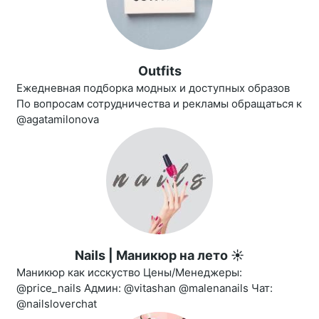
Outfits
Ежедневная подборка модных и доступных образов
По вопросам сотрудничества и рекламы обращаться к
@agatamilonova
Nails | Маникюр на лето ☀️
Маникюр как исскуство Цены/Менеджеры:
@price_nails Админ: @vitashan @malenanails Чат:
@nailsloverchat