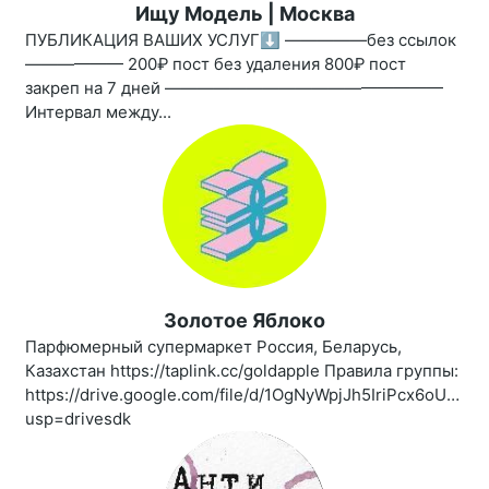
Ищу Модель | Москва
ПУБЛИКАЦИЯ ВАШИХ УСЛУГ⬇️ —————без ссылок
—————— 200₽ пост без удаления 800₽ пост
закреп на 7 дней —————————————————
Интервал между...
Золотое Яблоко
Парфюмерный супермаркет Россия, Беларусь,
Казахстан https://taplink.cc/goldapple Правила группы:
https://drive.google.com/file/d/1OgNyWpjJh5IriPcx6oUBro
usp=drivesdk