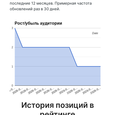
последние 12 месяцев. Примерная частота
обновлений раз в 30 дней.
Рост/убыль аудитории
3
Date
Date
2
1
0
2026-0…
2026-0…
2026-0…
2026-0…
2026-0…
2026-0…
2026-0…
2026-0…
2026-0…
2026-0…
2026-0…
2026-0…
История позиций в
рейтинге