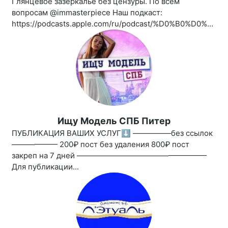
Глянцевое зазеркалье без цензуры. По всем
вопросам @immasterpiece Наш подкаст:
https://podcasts.apple.com/ru/podcast/%D0%B0%D0%BD%D1%82%D0%B8%D0%B3%D0%BB%D1%8F%D0%BD%D0%B5%D1%86/id1461850339
Ищу Модель СПБ Питер
ПУБЛИКАЦИЯ ВАШИХ УСЛУГ⬇️ —————без ссылок
—————— 200₽ пост без удаления 800₽ пост
закреп на 7 дней —————————————————
Для публикации...