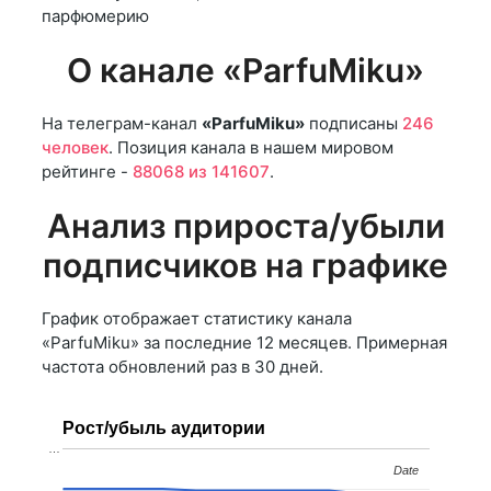
парфюмерию
О канале «ParfuMiku»
На телеграм-канал
«ParfuMiku»
подписаны
246
человек
. Позиция канала в нашем мировом
рейтинге -
88068 из 141607
.
Анализ прироста/убыли
подписчиков на графике
График отображает статистику канала
«ParfuMiku» за последние 12 месяцев. Примерная
частота обновлений раз в 30 дней.
Рост/убыль аудитории
…
Date
Date