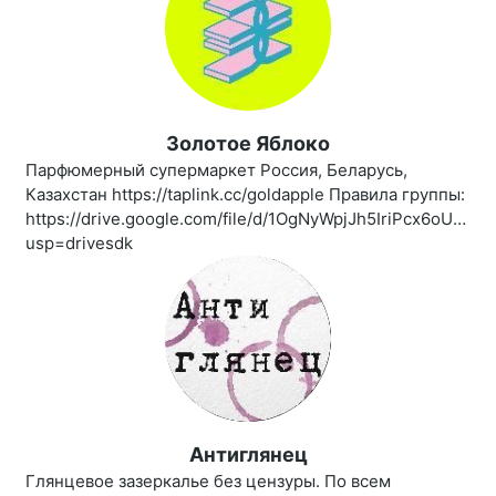
Золотое Яблоко
Парфюмерный супермаркет Россия, Беларусь,
Казахстан https://taplink.cc/goldapple Правила группы:
https://drive.google.com/file/d/1OgNyWpjJh5IriPcx6oUBro
usp=drivesdk
Антиглянец
Глянцевое зазеркалье без цензуры. По всем