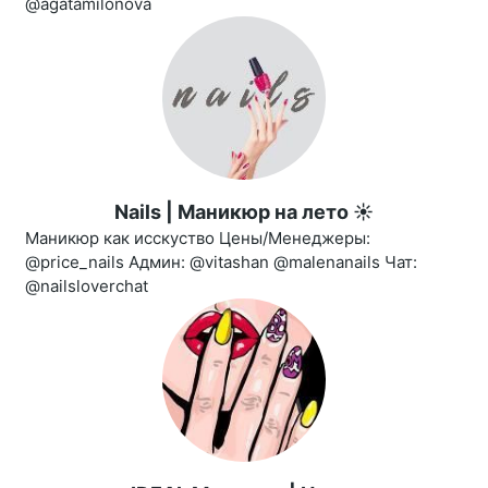
@agatamilonova
Nails | Маникюр на лето ☀️
Маникюр как исскуство Цены/Менеджеры:
@price_nails Админ: @vitashan @malenanails Чат:
@nailsloverchat