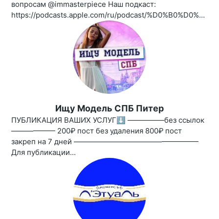
вопросам @immasterpiece Наш подкаст:
https://podcasts.apple.com/ru/podcast/%D0%B0%D0%BD%D1%82%D0%B8%D0%B3%D0%BB%D1%8F%D0%BD%D0%B5%D1%86/id1461850339
Ищу Модель СПБ Питер
ПУБЛИКАЦИЯ ВАШИХ УСЛУГ⬇️ —————без ссылок
—————— 200₽ пост без удаления 800₽ пост
закреп на 7 дней —————————————————
Для публикации...