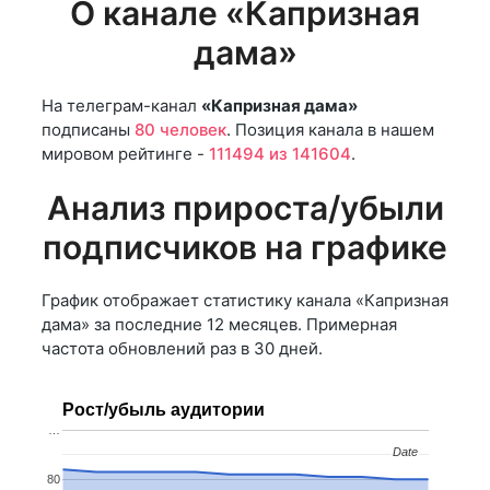
О канале «Капризная
дама»
На телеграм-канал
«Капризная дама»
подписаны
80 человек
. Позиция канала в нашем
мировом рейтинге -
111494 из 141604
.
Анализ прироста/убыли
подписчиков на графике
График отображает статистику канала «Капризная
дама» за последние 12 месяцев. Примерная
частота обновлений раз в 30 дней.
Рост/убыль аудитории
…
Date
Date
80