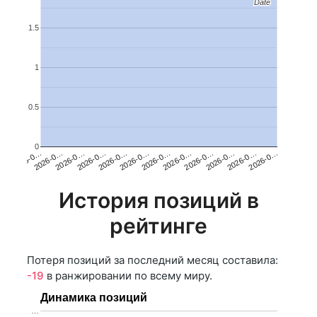
Date
Date
1.5
1
0.5
0
2026-0…
2026-0…
2026-0…
2026-0…
2026-0…
2026-0…
2026-0…
2026-0…
2026-0…
2026-0…
2026-0…
2026-0…
История позиций в
рейтинге
Потеря позиций за последний месяц составила:
-19
в ранжировании по всему миру.
Динамика позиций
…