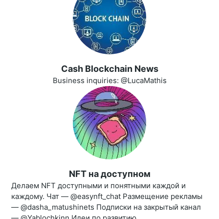
Cash Blockchain News
Business inquiries: @LucaMathis
NFT на доступном
Делаем NFT доступными и понятными каждой и
каждому. Чат — @easynft_chat Размещение рекламы
— @dasha_matushinets Подписки на закрытый канал
— @Yablochkinn Идеи по развитию...