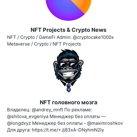
NFT Projects & Crypto News
NFT / Crypto / GameFi Admin: @cryptocake1000x
Metaverse / Crypto / NFT Projects
NFT головного мозга
Владелец: @andrey_mnft По рекламе:
@shilova_evgeniya Менеджер без оплаты —
@longdxyz Менеджер без оплаты - @maximroshkov
Для друга: https://t.me/+Jj83xA-DNyhmN2Iy