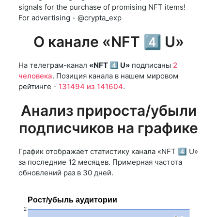
signals for the purchase of promising NFT items!
For advertising - @crypta_exp
О канале «NFT 4️⃣ U»
На телеграм-канал
«NFT 4️⃣ U»
подписаны
2
человека
. Позиция канала в нашем мировом
рейтинге -
131494 из 141604
.
Анализ прироста/убыли
подписчиков на графике
График отображает статистику канала «NFT 4️⃣ U»
за последние 12 месяцев. Примерная частота
обновлений раз в 30 дней.
Рост/убыль аудитории
2