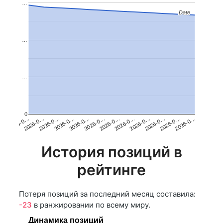
…
Date
Date
…
…
0
2026-0…
2026-0…
2026-0…
2026-0…
2026-0…
2026-0…
2026-0…
2026-0…
2026-0…
2026-0…
2026-0…
2026-0…
История позиций в
рейтинге
Потеря позиций за последний месяц составила:
-23
в ранжировании по всему миру.
Динамика позиций