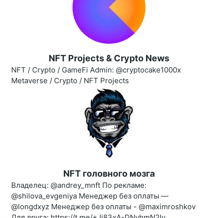
NFT Projects & Crypto News
NFT / Crypto / GameFi Admin: @cryptocake1000x
Metaverse / Crypto / NFT Projects
NFT головного мозга
Владелец: @andrey_mnft По рекламе:
@shilova_evgeniya Менеджер без оплаты —
@longdxyz Менеджер без оплаты - @maximroshkov
Для друга: https://t.me/+Jj83xA-DNyhmN2Iy