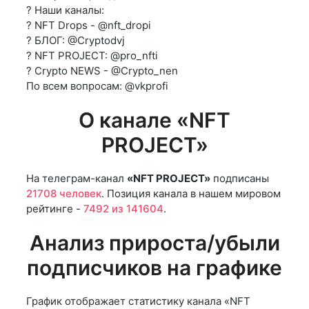
? Наши каналы:
? NFT Drops - @nft_dropi
? БЛОГ: @Cryptodvj
? NFT PROJECT: @pro_nfti
? Crypto NEWS - @Crypto_nen
По всем вопросам: @vkprofi
О канале «NFT
PROJECT»
На телеграм-канал
«NFT PROJECT»
подписаны
21708 человек
. Позиция канала в нашем мировом
рейтинге -
7492 из 141604
.
Анализ прироста/убыли
подписчиков на графике
График отображает статистику канала «NFT