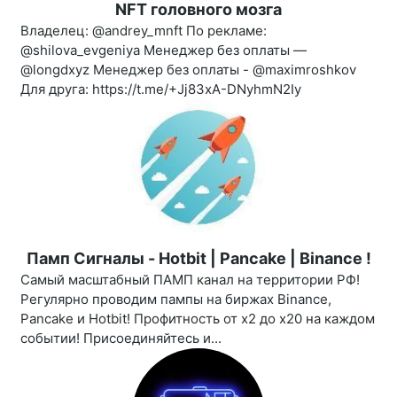
NFT головного мозга
Владелец: @andrey_mnft По рекламе:
@shilova_evgeniya Менеджер без оплаты —
@longdxyz Менеджер без оплаты - @maximroshkov
Для друга: https://t.me/+Jj83xA-DNyhmN2Iy
Памп Сигналы - Hotbit | Pancake | Binance !
Самый масштабный ПАМП канал на территории РФ!
Регулярно проводим пампы на биржах Binance,
Pancake и Hotbit! Профитность от х2 до х20 на каждом
событии! Присоединяйтесь и...