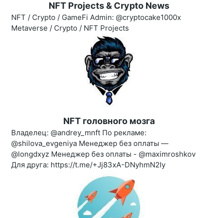
NFT Projects & Crypto News
NFT / Crypto / GameFi Admin: @cryptocake1000x
Metaverse / Crypto / NFT Projects
NFT головного мозга
Владелец: @andrey_mnft По рекламе:
@shilova_evgeniya Менеджер без оплаты —
@longdxyz Менеджер без оплаты - @maximroshkov
Для друга: https://t.me/+Jj83xA-DNyhmN2Iy