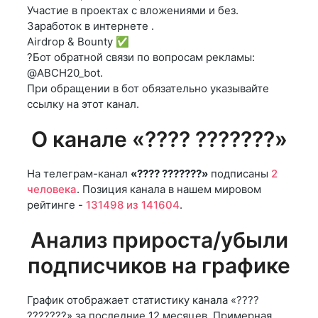
Участие в проектах с вложениями и без.
Заработок в интернете .
Airdrop & Bounty ✅
?Бот обратной связи по вопросам рекламы:
@ABCH20_bot.
При обращении в бот обязательно указывайте
ссылку на этот канал.
О канале «???? ???????»
На телеграм-канал
«???? ???????»
подписаны
2
человека
. Позиция канала в нашем мировом
рейтинге -
131498 из 141604
.
Анализ прироста/убыли
подписчиков на графике
График отображает статистику канала «????
???????» за последние 12 месяцев. Примерная