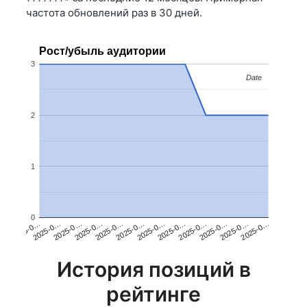
частота обновлений раз в 30 дней.
Рост/убыль аудитории
3
Date
Date
2
1
0
2025-0…
2025-0…
2025-0…
2025-0…
2025-0…
2025-0…
2025-0…
2025-0…
2025-0…
2025-0…
2025-0…
2025-0…
История позиций в
рейтинге