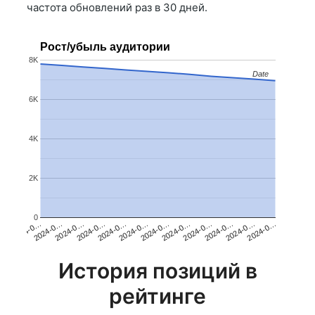
частота обновлений раз в 30 дней.
Рост/убыль аудитории
8K
Date
Date
6K
4K
2K
0
2024-0…
2024-0…
2024-0…
2024-0…
2024-0…
2024-0…
2024-0…
2024-0…
2024-0…
2024-0…
2024-0…
2024-0…
История позиций в
рейтинге