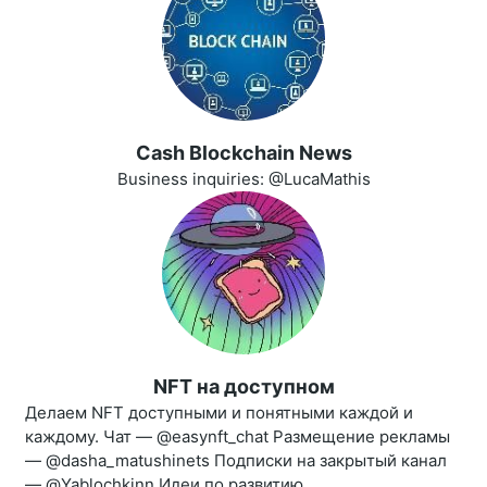
Cash Blockchain News
Business inquiries: @LucaMathis
NFT на доступном
Делаем NFT доступными и понятными каждой и
каждому. Чат — @easynft_chat Размещение рекламы
— @dasha_matushinets Подписки на закрытый канал
— @Yablochkinn Идеи по развитию...