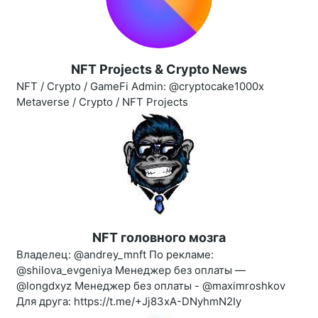
NFT Projects & Crypto News
NFT / Crypto / GameFi Admin: @cryptocake1000x
Metaverse / Crypto / NFT Projects
NFT головного мозга
Владелец: @andrey_mnft По рекламе:
@shilova_evgeniya Менеджер без оплаты —
@longdxyz Менеджер без оплаты - @maximroshkov
Для друга: https://t.me/+Jj83xA-DNyhmN2Iy