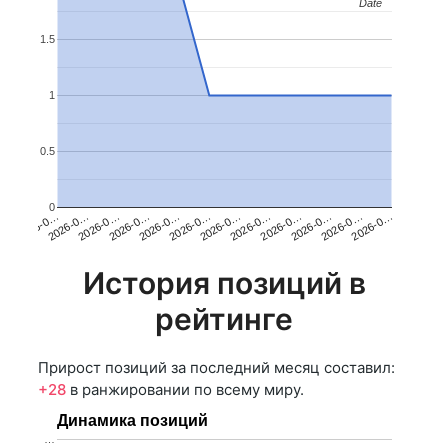
Date
Date
1.5
1
0.5
0
2026-0…
2026-0…
2026-0…
2026-0…
2026-0…
2026-0…
2026-0…
2026-0…
2026-0…
2026-0…
2026-0…
2026-0…
История позиций в
рейтинге
Прирост позиций за последний месяц составил:
+28
в ранжировании по всему миру.
Динамика позиций
…