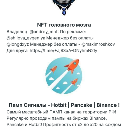
NFT головного мозга
Владелец: @andrey_mnft По рекламе:
@shilova_evgeniya Менеджер без оплаты —
@longdxyz Менеджер без оплаты - @maximroshkov
Для друга: https://t.me/+Jj83xA-DNyhmN2Iy
Памп Сигналы - Hotbit | Pancake | Binance !
Самый масштабный ПАМП канал на территории РФ!
Регулярно проводим пампы на биржах Binance,
Pancake и Hotbit! Профитность от х2 до х20 на каждом