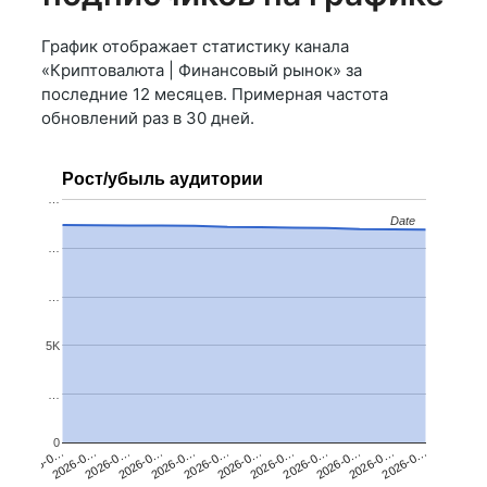
График отображает статистику канала
«Криптовалюта | Финансовый рынок» за
последние 12 месяцев. Примерная частота
обновлений раз в 30 дней.
Рост/убыль аудитории
…
Date
Date
…
…
5K
…
0
2026-0…
2026-0…
2026-0…
2026-0…
2026-0…
2026-0…
2026-0…
2026-0…
2026-0…
2026-0…
2026-0…
2026-0…