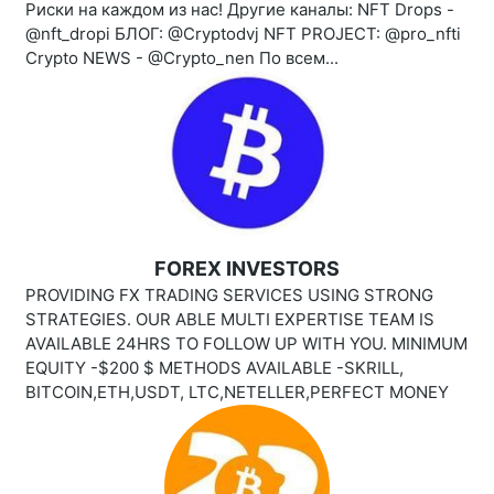
Риски на каждом из нас! Другие каналы: NFT Drops -
@nft_dropi БЛОГ: @Cryptodvj NFT PROJECT: @pro_nfti
Crypto NEWS - @Crypto_nen По всем...
FOREX INVESTORS
PROVIDING FX TRADING SERVICES USING STRONG
STRATEGIES. OUR ABLE MULTI EXPERTISE TEAM IS
AVAILABLE 24HRS TO FOLLOW UP WITH YOU. MINIMUM
EQUITY -$200 $ METHODS AVAILABLE -SKRILL,
BITCOIN,ETH,USDT, LTC,NETELLER,PERFECT MONEY