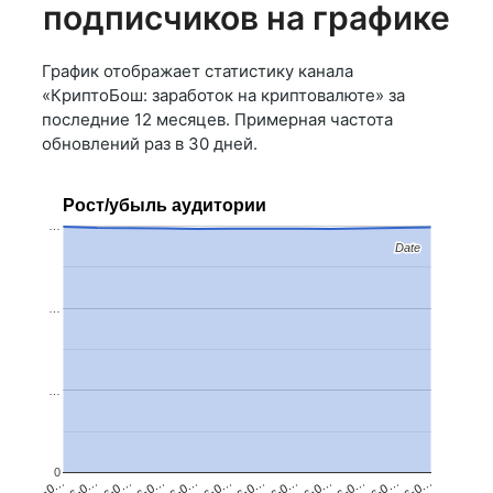
подписчиков на графике
График отображает статистику канала
«КриптоБош: заработок на криптовалюте» за
последние 12 месяцев. Примерная частота
обновлений раз в 30 дней.
Рост/убыль аудитории
…
Date
Date
…
…
0