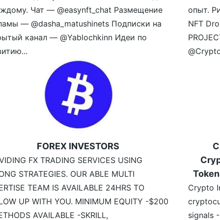
аждому. Чат — @easynft_chat Размещение
опыт. Р
ламы — @dasha_matushinets Подписки на
NFT Dro
рытый канал — @Yablochkinn Идеи по
PROJECT
итию...
@Crypto
FOREX INVESTORS
C
Cryp
VIDING FX TRADING SERVICES USING
Token
ONG STRATEGIES. OUR ABLE MULTI
ERTISE TEAM IS AVAILABLE 24HRS TO
Crypto I
LOW UP WITH YOU. MINIMUM EQUITY -$200
cryptocu
ETHODS AVAILABLE -SKRILL,
signals 