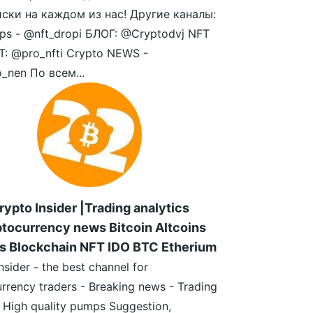
иски на каждом из нас! Другие каналы:
ps - @nft_dropi БЛОГ: @Cryptodvj NFT
: @pro_nfti Crypto NEWS -
_nen По всем...
rypto Insider |Trading analytics
tocurrency news Bitcoin Altcoins
s Blockchain NFT IDO BTC Etherium
nsider - the best channel for
rrency traders - Breaking news - Trading
- High quality pumps Suggestion,