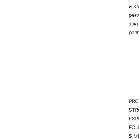
и к
рек
зак
разв
PRO
STR
EXP
FOL
$ M