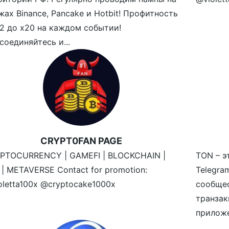
жах Binance, Pancake и Hotbit! Профитность
х2 до х20 на каждом событии!
соединяйтесь и...
CRYPT0FAN PAGE
PTOCURRENCY | GAMEFI | BLOCKCHAIN |
TON – э
 | METAVERSE Contact for promotion:
Telegr
oletta100x @cryptocake1000x
сообще
транзак
приложе