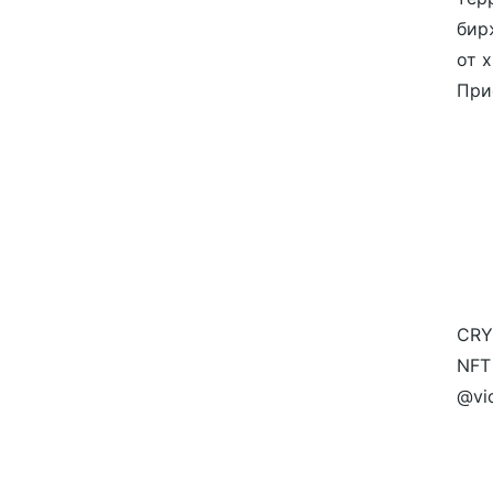
бир
от 
При
CRY
NFT
@vi