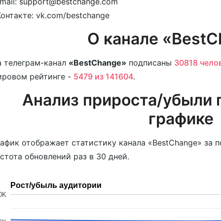
mail:
support@bestchange.com
онтакте: vk.com/bestchange
О канале «Best
 телеграм-канал
«BestChange»
подписаны
30818 чело
ировом рейтинге -
5479 из 141604
.
Анализ прироста/убыли 
графике
афик отображает статистику канала «BestChange» за 
стота обновлений раз в 30 дней.
Рост/убыль аудитории
0K