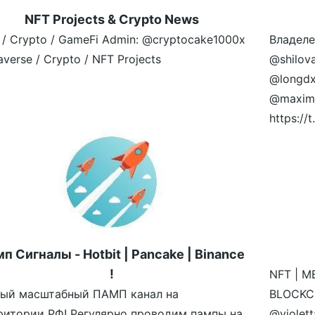
NFT Projects & Crypto News
 / Crypto / GameFi Admin: @cryptocake1000x
Владеле
verse / Crypto / NFT Projects
@shilov
@longdx
@maximr
https:/
п Сигналы - Hotbit | Pancake | Binance
!
NFT | M
ый масштабный ПАМП канал на
BLOCKCH
ритории РФ! Регулярно проводим пампы на
@violet