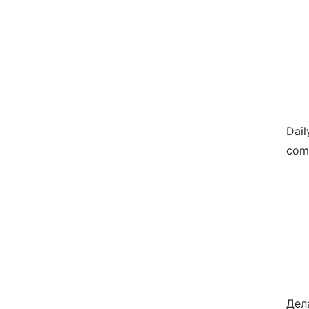
Dail
com
Дел