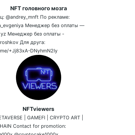
NFT головного мозга
ц: @andrey_mnft По рекламе:
a_evgeniya Менеджер без оплаты —
yz Менеджер без оплаты -
oshkov Для друга:
/t.me/+Jj83xA-DNyhmN2Iy
NFTviewers
ETAVERSE | GAMEFI | CRYPTO ART |
AIN Contact for promotion:
ta100x @cryptocake1000x