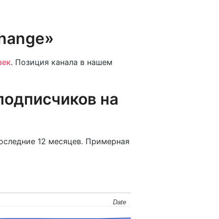
Change»
век
. Позиция канала в нашем
подписчиков на
последние 12 месяцев. Примерная
Date
Date