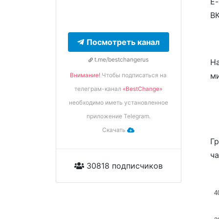
E-
ВК
Посмотреть канал
t.me/bestchangerus
На
м
Внимание!
Чтобы подписаться на
телеграм-канал
«BestChange»
необходимо иметь установленное
приложение Telegram.
Скачать
Гр
ча
30818 подписчиков
4