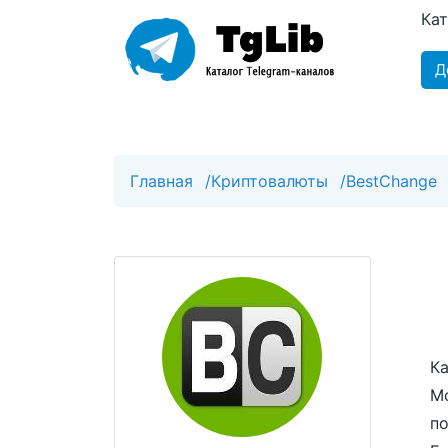
Ка
Д
Главная
/
Криптовалюты
/
BestChange
Ка
Мо
по