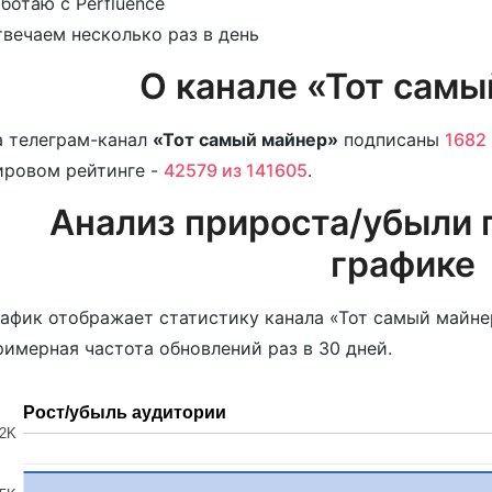
ботаю с Perfluence
вечаем несколько раз в день
О канале «Тот самы
 телеграм-канал
«Тот самый майнер»
подписаны
1682
ировом рейтинге -
42579 из 141605
.
Анализ прироста/убыли 
графике
афик отображает статистику канала «Тот самый майнер
имерная частота обновлений раз в 30 дней.
Рост/убыль аудитории
2K