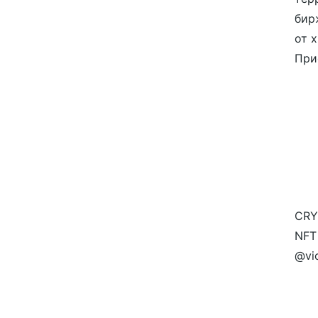
бир
от 
При
CRY
NFT
@vi