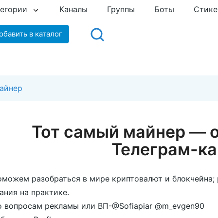
тегории
Каналы
Группы
Боты
Стик
обавить в каталог
айнер
Тот самый майнер — 
Телеграм-ка
можем разобраться в мире криптовалют и блокчейна; 
ания на практике.
 вопросам рекламы или ВП-@Sofiapiar @m_evgen90