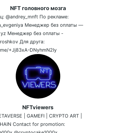
NFT головного мозга
ц: @andrey_mnft По рекламе:
a_evgeniya Менеджер без оплаты —
yz Менеджер без оплаты -
oshkov Для друга:
/t.me/+Jj83xA-DNyhmN2Iy
NFTviewers
ETAVERSE | GAMEFI | CRYPTO ART |
AIN Contact for promotion:
ta100x @cryptocake1000x