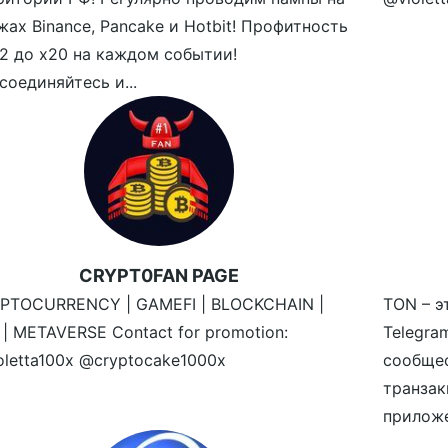
жах Binance, Pancake и Hotbit! Профитность
х2 до х20 на каждом событии!
соединяйтесь и...
CRYPT0FAN PAGE
PTOCURRENCY | GAMEFI | BLOCKCHAIN |
TON – э
 | METAVERSE Contact for promotion:
Telegr
oletta100x @cryptocake1000x
сообще
транзак
приложе