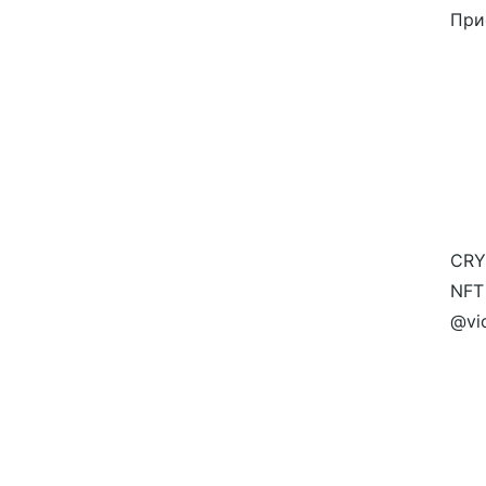
При
CRY
NFT
@vi