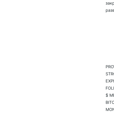
зак
разв
PRO
STR
EXP
FOL
$ M
BIT
MO