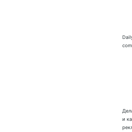
Dail
com
Дел
и к
рек