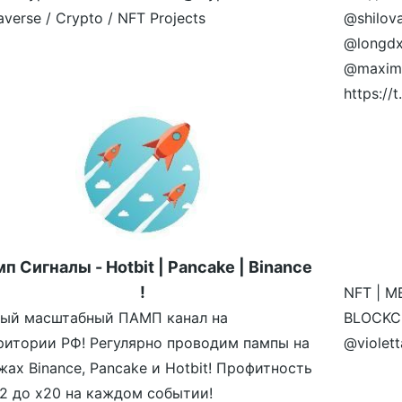
verse / Crypto / NFT Projects
@shilov
@longdx
@maximr
https:/
п Сигналы - Hotbit | Pancake | Binance
!
NFT | M
ый масштабный ПАМП канал на
BLOCKCH
ритории РФ! Регулярно проводим пампы на
@violet
жах Binance, Pancake и Hotbit! Профитность
х2 до х20 на каждом событии!