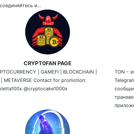
соединяйтесь и...
CRYPT0FAN PAGE
PTOCURRENCY | GAMEFI | BLOCKCHAIN |
TON – э
 | METAVERSE Contact for promotion:
Telegr
oletta100x @cryptocake1000x
сообще
транзак
приложе