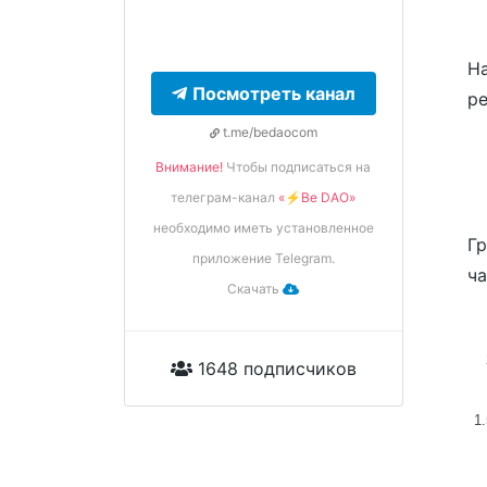
На
Посмотреть канал
ре
t.me/bedaocom
Внимание!
Чтобы подписаться на
телеграм-канал
«⚡️Be DAO»
необходимо иметь установленное
Гр
приложение Telegram.
ча
Скачать
1648 подписчиков
1