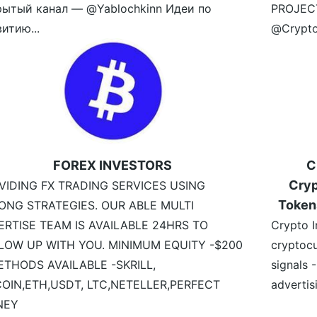
рытый канал — @Yablochkinn Идеи по
PROJECT
итию...
@Crypto
FOREX INVESTORS
C
Cryp
VIDING FX TRADING SERVICES USING
Token
ONG STRATEGIES. OUR ABLE MULTI
ERTISE TEAM IS AVAILABLE 24HRS TO
Crypto I
LOW UP WITH YOU. MINIMUM EQUITY -$200
cryptocu
ETHODS AVAILABLE -SKRILL,
signals 
COIN,ETH,USDT, LTC,NETELLER,PERFECT
advertis
NEY