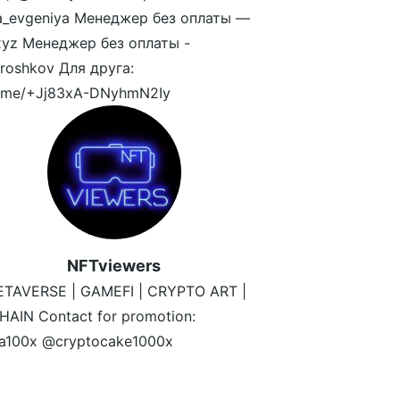
a_evgeniya Менеджер без оплаты —
yz Менеджер без оплаты -
oshkov Для друга:
/t.me/+Jj83xA-DNyhmN2Iy
NFTviewers
ETAVERSE | GAMEFI | CRYPTO ART |
AIN Contact for promotion:
ta100x @cryptocake1000x