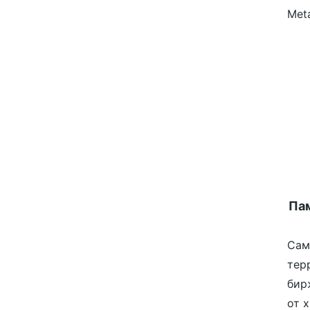
Meta
Пам
Сам
тер
бир
от 