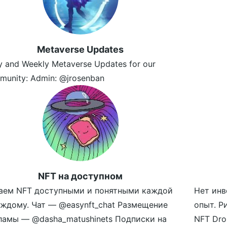
Metaverse Updates
y and Weekly Metaverse Updates for our
munity: Admin: @jrosenban
NFT на доступном
аем NFT доступными и понятными каждой
Нет инв
аждому. Чат — @easynft_chat Размещение
опыт. Р
ламы — @dasha_matushinets Подписки на
NFT Dro