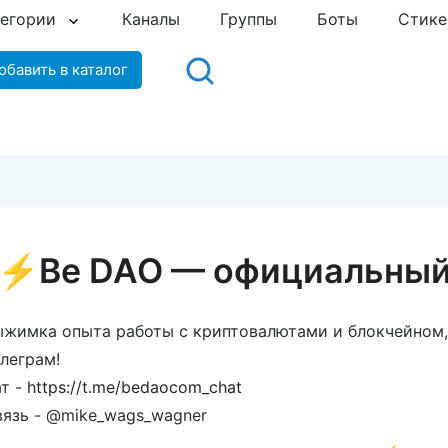
тегории
Каналы
Группы
Боты
Стик
обавить в каталог
⚡️Be DAO — официальный
жимка опыта работы с криптовалютами и блокчейном, 
леграм!
т -
https://t.me/bedaocom_chat
язь - @mike_wags_wagner