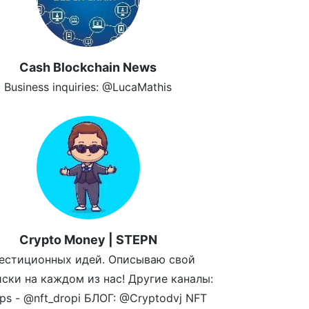
Cash Blockchain News
Business inquiries: @LucaMathis
Crypto Money | STEPN
естиционных идей. Описываю свой
иски на каждом из нас! Другие каналы:
ps - @nft_dropi БЛОГ: @Cryptodvj NFT