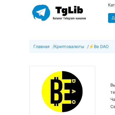
Ка
Д
Главная
/
Криптовалюты
/
⚡️Be DAO
Вы
те
Ча
Св