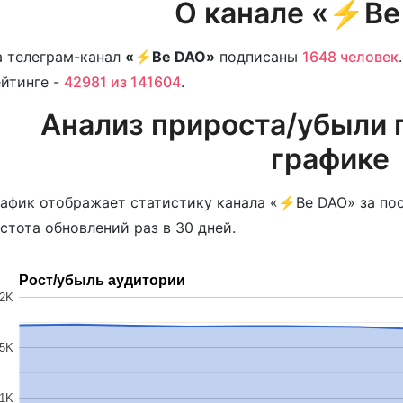
О канале «⚡️B
 телеграм-канал
«⚡️Be DAO»
подписаны
1648 человек
йтинге -
42981 из 141604
.
Анализ прироста/убыли 
графике
афик отображает статистику канала «⚡️Be DAO» за по
стота обновлений раз в 30 дней.
Рост/убыль аудитории
2K
.5K
1K