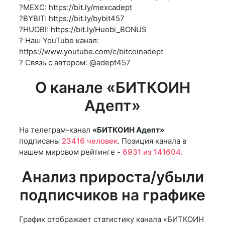
?MEXC:
https://bit.ly/mexcadept
?BYBIT:
https://bit.ly/bybit457
?HUOBI:
https://bit.ly/Huobi_BONUS
? Наш YouTube канал:
https://www.youtube.com/c/bitcoinadept
? Связь с автором: @adept457
О канале «БИТКОИН
Адепт»
На телеграм-канал
«БИТКОИН Адепт»
подписаны
23416 человек
. Позиция канала в
нашем мировом рейтинге -
6931 из 141604
.
Анализ прироста/убыли
подписчиков на графике
График отображает статистику канала «БИТКОИН