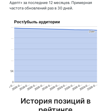
Адепт» за последние 12 месяцев. Примерная
частота обновлений раз в 30 дней.
Рост/убыль аудитории
…
Date
Date
…
…
…
5K
0
2026-0…
2026-0…
2026-0…
2026-0…
2026-0…
2026-0…
2026-0…
2026-0…
2026-0…
2026-0…
2026-0…
2026-0…
История позиций в
рейтинге