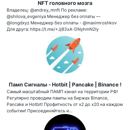
NFT головного мозга
Владелец: @andrey_mnft По рекламе:
@shilova_evgeniya Менеджер без оплаты —
@longdxyz Менеджер без оплаты - @maximroshkov
Для друга: https://t.me/+Jj83xA-DNyhmN2Iy
Памп Сигналы - Hotbit | Pancake | Binance !
Самый масштабный ПАМП канал на территории РФ!
Регулярно проводим пампы на биржах Binance,
Pancake и Hotbit! Профитность от х2 до х20 на каждом
событии! Присоединяйтесь и...