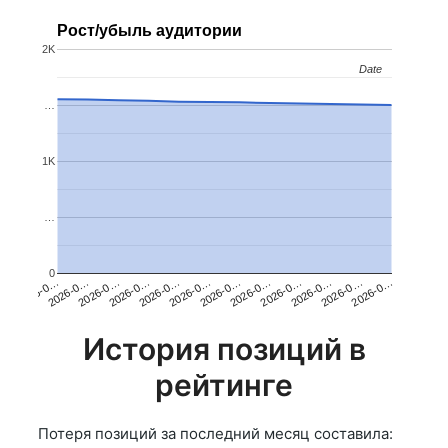
Рост/убыль аудитории
2K
Date
Date
…
1K
…
0
2026-0…
2026-0…
2026-0…
2026-0…
2026-0…
2026-0…
2026-0…
2026-0…
2026-0…
2026-0…
2026-0…
2026-0…
История позиций в
рейтинге
Потеря позиций за последний месяц составила: