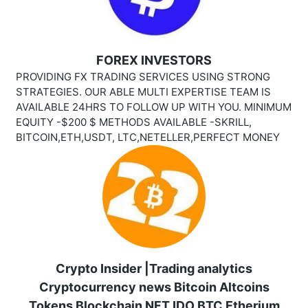
FOREX INVESTORS
PROVIDING FX TRADING SERVICES USING STRONG
STRATEGIES. OUR ABLE MULTI EXPERTISE TEAM IS
AVAILABLE 24HRS TO FOLLOW UP WITH YOU. MINIMUM
EQUITY -$200 $ METHODS AVAILABLE -SKRILL,
BITCOIN,ETH,USDT, LTC,NETELLER,PERFECT MONEY
Crypto Insider |Trading analytics
Cryptocurrency news Bitcoin Altcoins
Tokens Blockchain NFT IDO BTC Etherium