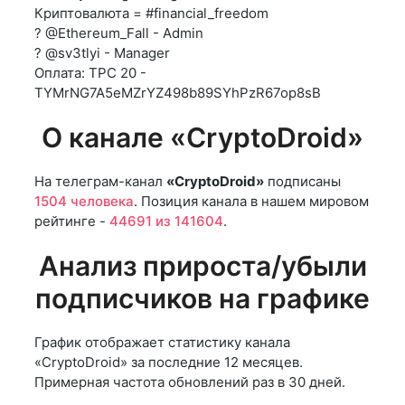
Криптовалюта = #financial_freedom
? @Ethereum_Fall - Admin
? @sv3tlyi - Manager
Оплата: ТРС 20 -
TYMrNG7A5eMZrYZ498b89SYhPzR67op8sB
О канале «CryptoDroid»
На телеграм-канал
«CryptoDroid»
подписаны
1504 человека
. Позиция канала в нашем мировом
рейтинге -
44691 из 141604
.
Анализ прироста/убыли
подписчиков на графике
График отображает статистику канала
«CryptoDroid» за последние 12 месяцев.
Примерная частота обновлений раз в 30 дней.