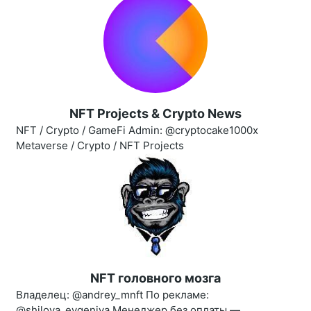
NFT Projects & Crypto News
NFT / Crypto / GameFi Admin: @cryptocake1000x
Metaverse / Crypto / NFT Projects
NFT головного мозга
Владелец: @andrey_mnft По рекламе:
@shilova_evgeniya Менеджер без оплаты —