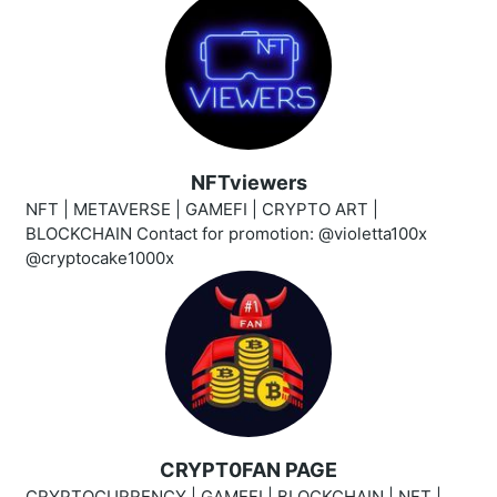
NFTviewers
NFT | METAVERSE | GAMEFI | CRYPTO ART |
BLOCKCHAIN Contact for promotion: @violetta100x
@cryptocake1000x
CRYPT0FAN PAGE
CRYPTOCURRENCY | GAMEFI | BLOCKCHAIN | NFT |