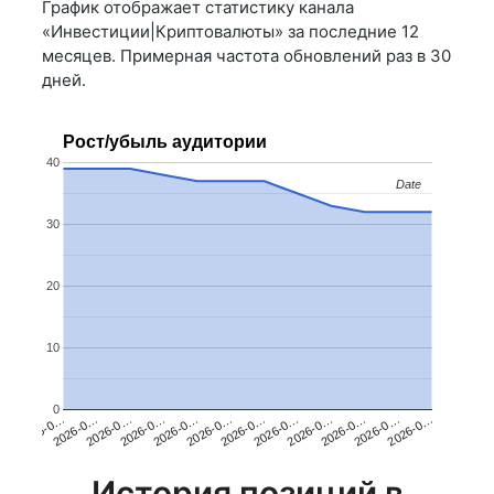
График отображает статистику канала
«Инвестиции|Криптовалюты» за последние 12
месяцев. Примерная частота обновлений раз в 30
дней.
Рост/убыль аудитории
40
Date
Date
30
20
10
0
2026-0…
2026-0…
2026-0…
2026-0…
2026-0…
2026-0…
2026-0…
2026-0…
2026-0…
2026-0…
2026-0…
2026-0…
История позиций в