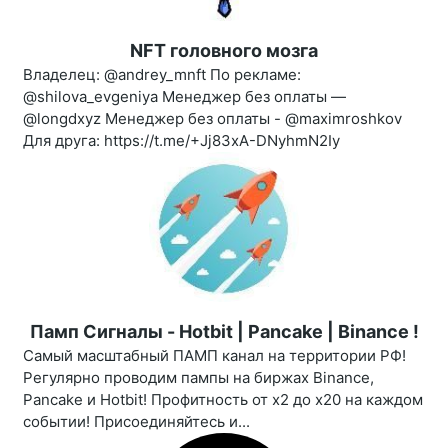
NFT головного мозга
Владелец: @andrey_mnft По рекламе:
@shilova_evgeniya Менеджер без оплаты —
@longdxyz Менеджер без оплаты - @maximroshkov
Для друга: https://t.me/+Jj83xA-DNyhmN2Iy
Памп Сигналы - Hotbit | Pancake | Binance !
Самый масштабный ПАМП канал на территории РФ!
Регулярно проводим пампы на биржах Binance,
Pancake и Hotbit! Профитность от х2 до х20 на каждом
событии! Присоединяйтесь и...