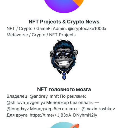
NFT Projects & Crypto News
NFT / Crypto / GameFi Admin: @cryptocake1000x
Metaverse / Crypto / NFT Projects
NFT головного мозга
Владелец: @andrey_mnft По рекламе:
@shilova_evgeniya Менеджер без оплаты —
@longdxyz Менеджер без оплаты - @maximroshkov
Для друга: https://t.me/+Jj83xA-DNyhmN2Iy