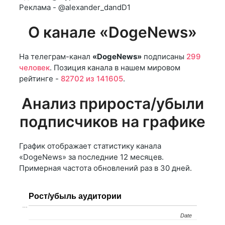
Реклама - @alexander_dandD1
О канале «DogeNews»
На телеграм-канал
«DogeNews»
подписаны
299
человек
. Позиция канала в нашем мировом
рейтинге -
82702 из 141605
.
Анализ прироста/убыли
подписчиков на графике
График отображает статистику канала
«DogeNews» за последние 12 месяцев.
Примерная частота обновлений раз в 30 дней.
Рост/убыль аудитории
…
Date
Date