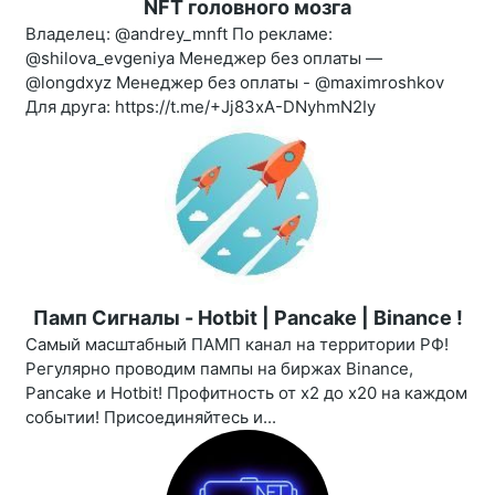
NFT головного мозга
Владелец: @andrey_mnft По рекламе:
@shilova_evgeniya Менеджер без оплаты —
@longdxyz Менеджер без оплаты - @maximroshkov
Для друга: https://t.me/+Jj83xA-DNyhmN2Iy
Памп Сигналы - Hotbit | Pancake | Binance !
Самый масштабный ПАМП канал на территории РФ!
Регулярно проводим пампы на биржах Binance,
Pancake и Hotbit! Профитность от х2 до х20 на каждом
событии! Присоединяйтесь и...