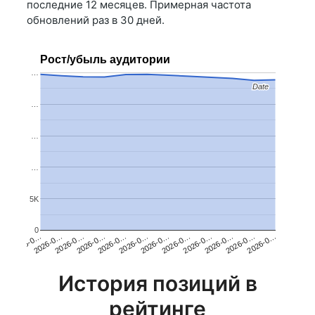
последние 12 месяцев. Примерная частота
обновлений раз в 30 дней.
Рост/убыль аудитории
…
Date
Date
…
…
…
5K
0
2026-0…
2026-0…
2026-0…
2026-0…
2026-0…
2026-0…
2026-0…
2026-0…
2026-0…
2026-0…
2026-0…
2026-0…
История позиций в
рейтинге