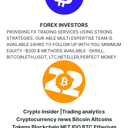
FOREX INVESTORS
PROVIDING FX TRADING SERVICES USING STRONG
STRATEGIES. OUR ABLE MULTI EXPERTISE TEAM IS
AVAILABLE 24HRS TO FOLLOW UP WITH YOU. MINIMUM
EQUITY -$200 $ METHODS AVAILABLE -SKRILL,
BITCOIN,ETH,USDT, LTC,NETELLER,PERFECT MONEY
Crypto Insider |Trading analytics
Cryptocurrency news Bitcoin Altcoins
Tokens Blockchain NFT IDO BTC Etherium