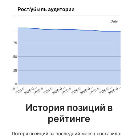
Рост/убыль аудитории
…
Date
Date
…
75
50
25
0
2026-0…
2026-0…
2026-0…
2026-0…
2026-0…
2026-0…
2026-0…
2026-0…
2026-0…
2026-0…
2026-0…
2026-0…
История позиций в
рейтинге
Потеря позиций за последний месяц составила: