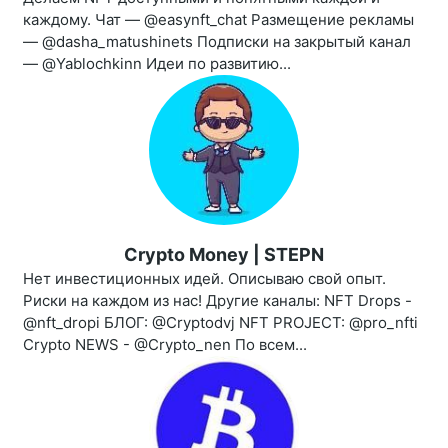
каждому. Чат — @easynft_chat Размещение рекламы
— @dasha_matushinets Подписки на закрытый канал
— @Yablochkinn Идеи по развитию...
Crypto Money | STEPN
Нет инвестиционных идей. Описываю свой опыт.
Риски на каждом из нас! Другие каналы: NFT Drops -
@nft_dropi БЛОГ: @Cryptodvj NFT PROJECT: @pro_nfti
Crypto NEWS - @Crypto_nen По всем...