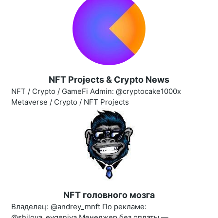
NFT Projects & Crypto News
NFT / Crypto / GameFi Admin: @cryptocake1000x
Metaverse / Crypto / NFT Projects
NFT головного мозга
Владелец: @andrey_mnft По рекламе:
@shilova_evgeniya Менеджер без оплаты —