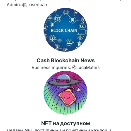
Admin: @jrosenban
Cash Blockchain News
Business inquiries: @LucaMathis
NFT на доступном
Делаем NFT доступными и понятными каждой и